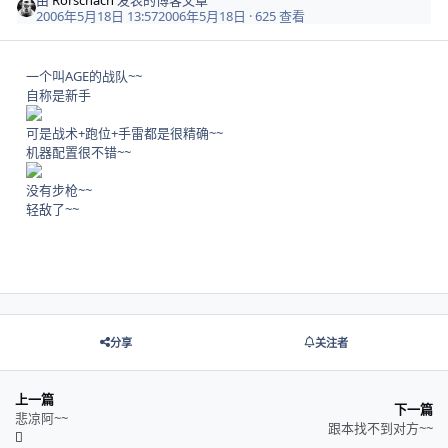
2006年5月18日 13:57
2006年5月18日
· 625 查看
一个叫AGE的战队~~
自称是新手
可是战术+跑位+手雷都是很精确~~
机器配置很不错~~
没有步枪~~
轻敌了~~
分享
关注者
上一篇
下一篇
悲凉阿~~
跟本找不到对方~~