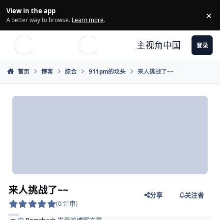
Skip to content
View in the app
×
Di
A better way to browse.
Learn more
.
主视角中国
登录
首页
博客
综合
911pm的坟头
来人挑战了~~
来人挑战了~~
分享
关注者
(0 评审)
由
Rorschach
发表的博客文章