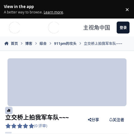
Skip to content
View in the app
×
Di
A better way to browse.
Learn more
.
主视角中国
登录
首页
博客
综合
911pm的坟头
立交桥上拍我军车队~~~
立交桥上拍我军车队~~~
分享
关注者
(0 评审)