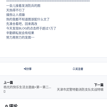
==================================================
一会儿接着发消防兵的图
天热得不行了
燥热让人烦躁
热的我都不知道图该配什么文了
先凑合看吧，回来再改
今天发现BLOG的点击终于超过1万了
辛勤耕耘就会有结果
努力再努力的发图~~
分享
关注者
上一篇
下一篇
杨光的快乐生活主题曲+第一第二部下载
天津市武警特勤消防支队实战特辑
0 评论