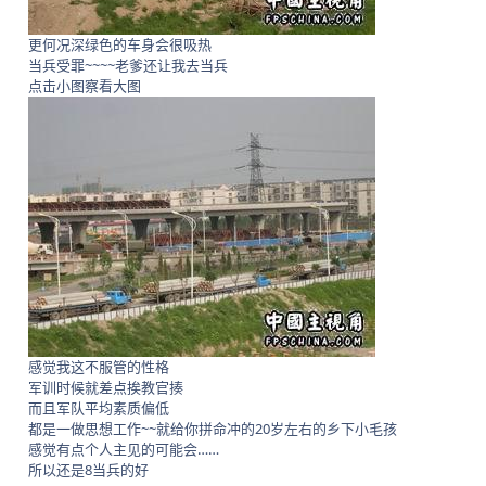
更何况深绿色的车身会很吸热
当兵受罪~~~~老爹还让我去当兵
点击小图察看大图
感觉我这不服管的性格
军训时候就差点挨教官揍
而且军队平均素质偏低
都是一做思想工作~~就给你拼命冲的20岁左右的乡下小毛孩
感觉有点个人主见的可能会……
所以还是8当兵的好