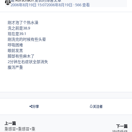
2006年8月19日 15:07
2006年8月19日
· 566 查看
刚才泡了个热水澡
洗之前是38.9
现在是39.1
刚洗完的时候有些头晕
呼吸困难
眼前发黑
脚部有些麻木了
2分钟左右症状全部消失
腹泻严重
分享
关注者
上一篇
下一篇
重感冒+重感冒+重
持续低烧