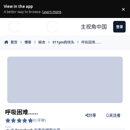
Skip to content
View in the app
×
Di
A better way to browse.
Learn more
.
主视角中国
登录
首页
博客
综合
911pm的坟头
呼吸困难……
呼吸困难……
分享
关注者
(0 评审)
由
Rorschach
发表的博客文章