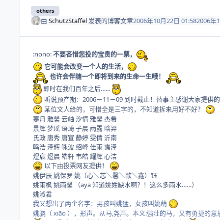
others
由
SchutzStaffel
发表的博客文章
2006年10月22日 01:58
2006年
:nono:
不要吝惜您投的宝贵的一票，
它可能会改变一个人的生活，
也许会伴随一个即将到来的生命一生哦！
即时在我们百年之后……
听说预产期：2006－11－09 到时截止！替事主感谢大家提供
某位文人给的，可惜全是三字的，不知道拆来用好不好？
寒月 雅馨 云岫 汐情 雅馨 杰希
景辉 梦瑶 语琦 子晨 雨露 晗羿
氏政 唐秀 唐宣 静婷 雯倩 沂南
鸣浩 泽辉 咏波 绍峰 佳雨 霈泽
煜宸 煜晨 皓轩 韦皓 耀辉 心洁
以下由投票网友提供！
姚伊辰 姚保罗 姚（心＼芯＼馨＼歆＼鑫）钰
姚雨枫 姚雨馨 （aya 知道姚姓缺水啊？！这么多雨水……）
姚淑君
我又想出了两个名字：男孩叫姚猛，女孩叫姚萌
姚骁（ xiāo ），形声。从马,尧声。本义:强壮的马，又有勇捷的