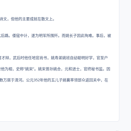
诗文，但他的主要成就在散文上。
后路。倭寇中计，遂为明军所围歼。而姚长子因此殉难。事后，被
育才辩，武后时他任地官尚书，姚寿弟姚班自幼聪明好学，官至户
为相，史称“姚宋”。姚宋曾孙姚合，元和进士，官终秘书监。因
万居于清河。公元352年他的五儿子姚襄率领部众返回关中，在