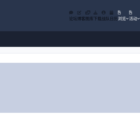
论坛
博客
图库
下载
战队
日历
浏览
活动