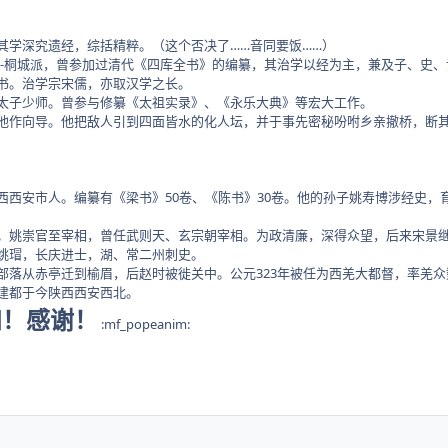
学深究遗经，综括精粹。（这个否决了……音同要饭……）
桐城派，曾参加过清代《四库全书》的编纂，其治学以经为主，兼及子、史、
书。治学宗宋儒，亦取汉学之长。
子少师。曾参与修纂《太祖实录》、《永乐大典》等宏大工作。
作向导。他把敌人引到四面皆水的化人坛，并于事先密秘吩咐乡亲撤桥，断其
安市人。编纂有《梁书》50卷、《陈书》30卷。他的孙子姚寿博涉经史，
崇官至宰相，曾任武则天、玄宗朝宰相。为政清廉，深得众望，后来宋景继他
姚瑁，长庆进士，湖、常二州刺史。
从赤亭迁到榆眉，后赵时被徙关中。公元323年被任为西羌大都督，率羌众数
建都于今陕西西安西北。
知！感谢！
:mf_popeanim: