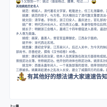
5 又想到一个：姚过（谐音杨过、腰果、咬过……）
其他姚姓历史名人
姚范：桐城人，清代著名文学家，乾隆进士，任三礼馆纂修，其
姚鼐：姚范的侄子，与方苞、刘大槐创立了清代散文重要流派--
姚文田：清学者。字秋农，浙江归安人，嘉庆进士，官礼部尚
姚广孝：明代苏州长州人，初为燕王心腹，朱隶夺取帝位后拜太
姚长子：明朝浙江会稽人，嘉靖三十四年倭寇进入县境，逼迫他
乡人尊为英雄。
姚绶：画家，嘉善人，曾官至监察御史，江西永宁面府。
姚平仲：宋代西北名将。
姚思廉：唐初史学家，江苏吴兴人，后迁入关中，为今天的陕西西
部尚书，亦善经史，撰有《汉书绍卷》40卷。
姚崇：唐初著名政治家，他本人及其家族在政治方面很有成就。姚
曾授武功主簿，世称姚武功。他开创的诗体也称武功体。姚崇玄孙
姚戈仲：西晋永嘉年间人，一个羌族部落的首领，他率领他的部落
三原被杀。姚襄弟趁淝水之乱攻入长安，建立了威震四方的后秦。
有其他好的想法请大家速速告
上一篇