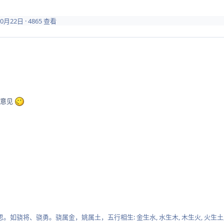
10月22日
· 4865 查看
的意见
意思。如骁将、骁勇。骁属金，姚属土，五行相生: 金生水, 水生木, 木生火, 火