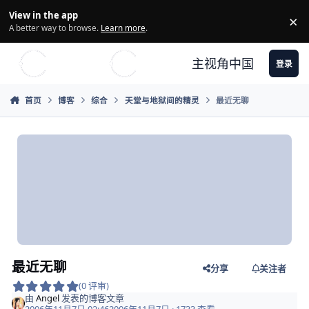
Skip to content
View in the app
×
Di
A better way to browse.
Learn more
.
主视角中国
登录
首页
博客
综合
天堂与地狱间的精灵
最近无聊
最近无聊
分享
关注者
(0 评审)
由
Angel
发表的博客文章