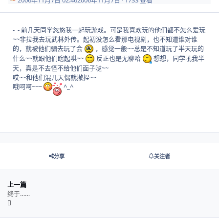
2006年11月7日 02:46
2006年11月7日
· 1733 查看
-_- 前几天同学忽悠我一起玩游戏。可是我喜欢玩的他们都不怎么爱玩
~~非拉我去玩武林外传。起初没怎么看那电视剧，也不知道谁对谁
的，就被他们骗去玩了会
，感觉一般~~总是不知道玩了半天玩的
什么~~就跟他们瞎起哄~~
反正也是无聊哈
想想，同学吼我半
天，真是不去怪不给他们面子哒~~
哎~~和他们混几天偶就撤捏~~
哦呵呵~~~
^_^
分享
关注者
上一篇
终于……