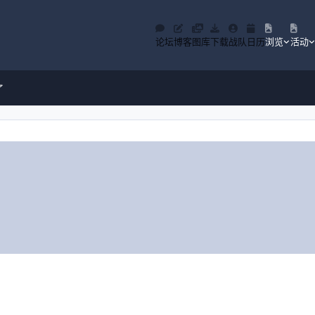
论坛
博客
图库
下载
战队
日历
浏览
活动
了