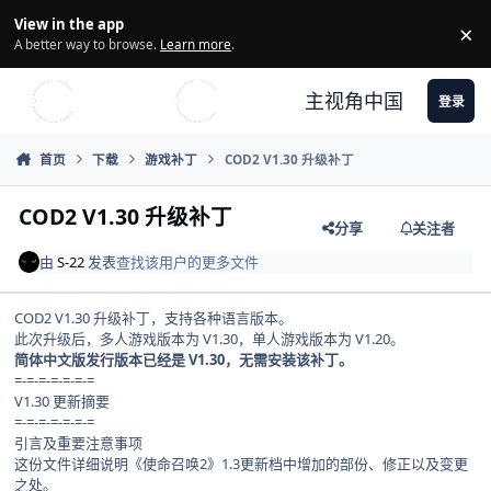
Skip to content
View in the app
×
Di
A better way to browse.
Learn more
.
主视角中国
登录
首页
下载
游戏补丁
COD2 V1.30 升级补丁
COD2 V1.30 升级补丁
分享
关注者
由
S-22
发表
查找该用户的更多文件
COD2 V1.30 升级补丁，支持各种语言版本。
此次升级后，多人游戏版本为 V1.30，单人游戏版本为 V1.20。
简体中文版发行版本已经是 V1.30，无需安装该补丁。
=-=-=-=-=-=-=
V1.30 更新摘要
=-=-=-=-=-=-=
引言及重要注意事项
这份文件详细说明《使命召唤2》1.3更新档中增加的部份、修正以及变更
之处。