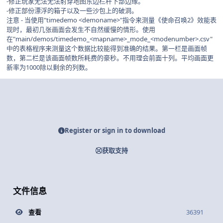
-修正玩家无法无法射穿地图东边栏杆下部边缘。
-修正部份漂浮的箱子以及一些沙包上的破洞。
注意 - 当使用"timedemo <demoname>"指令来测量《使命召唤2》效能表
现时，最初几张画面会发生不自然缓慢的情形。使用
在"main/demos/timedemo_<mapname>_mode_<modenumber>.csv"
中的表格程序来测量这个数据比较能得到准确的结果。第一栏是画面帧
数，第二栏是该画面帧数所耗费的豪秒。不用理会前面十列。平均画面更
新率为1000除以剩余的列数。
Register or sign in to download
获取支持
文件信息
查看
36391