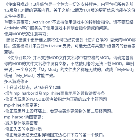
《使命召唤2》1.3升级包是一个包含一切的安装程序，内容包括所有先前
1.2版及1.01版的更新内容。关于之前1.2版及1.01版的更新信息也能在这份
文件中找到。
重要注意事项：Activision?不支持使用游戏中的控制台指令。请不要联络
Activision客户服务关于使用游戏中控制台指令造成的问题。
使用MOD玩家注意事项：
- 建议安装这个更新档之前将任何已经安装到《使命召唤2》目录的MOD移
除。这些模块并未受到Activision支持，可能无法与某些升级包内的新要素
兼容。
- 《使命召唤2》并不支持MOD文件夹名称中有空格的MOD。请确定包含
你的MOD的文件夹名称中没有空格，不然使用者将无法下载 MOD。举例
来说，一个命名为「My Mod」的文件夹名称是无效的，改成「MyMod」
或是「My_Mod」才能生效。
多人游戏修正
-上升游戏状态，从16k升至128k
-增加mp_harbor以及mp_rhine两张地图的读取进度长条
-修正当玩家的PB GUID没有被指定为正确的32个字符问题
mp-rhine地图变更：
-修正玩家登上毁坏墙上，看穿被轰炸建筑物的第二层楼问题。
mp_harbor地图变更：
-减少整体浓雾密度
-修正失去的水面材质
-修正玩家无法无法射穿地图东边栏杆下方的第一个缺口。