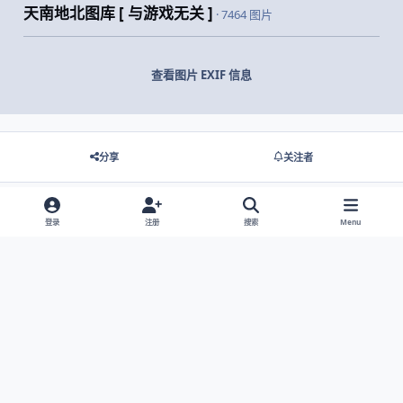
天南地北图库 [ 与游戏无关 ]
· 7464 图片
查看图片 EXIF 信息
分享
关注者
登录
注册
搜索
Menu
没有要显示的评论。
Light Mode
Dark Mode
System Preference
网站语言
隐私政策
Cookies
© 2026 主视角中国 |
京ICP备2021013851号