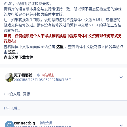
V1.51，否则将导致转换失败。
资料片的语言版本务必与发行版保持一致，所以请不要忘记检查您的游戏
的发行版是否已经转换为简体中文版。
注：如果转换发生错误，说明您的游戏不是繁体中文版 V1.51，或者您的
游戏文件被修改过。请在没有被修改过的繁体中文版 V1.51 的基础上安装
该转换包。
声明：任何组织或个人不得从该转换包中提取简体中文资源以任何形式另
行发布！
查看简体中文版画面截图请点击
这里
，查看简体中文版制作人员名单请点
击
这里
。
点击这里下载文件
Author stats
死了都要钱
网站版主
2007年8月26日 05:35
2007年8月26日
UO没人玩...真惨
1 年 以后...
Author stats
connectbig
初级会员