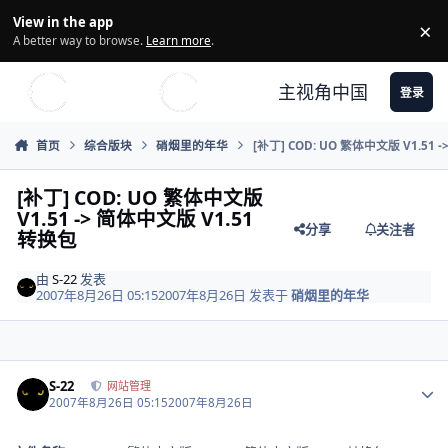
Skip to content
View in the app
×
Di
A better way to browse.
Learn more
.
主视角中国
登录
首页
综合版块
硝烟里的年华
[补丁] COD: UO 繁体中文版 V1.51 
[补丁] COD: UO 繁体中文版
V1.51 -> 简体中文版 V1.51
分享
关注者
转换包
由
S-22
发表
2007年8月26日 05:15
2007年8月26日
发表于
硝烟里的年华
Author stats
S-22
网站管理
2007年8月26日 05:15
2007年8月26日