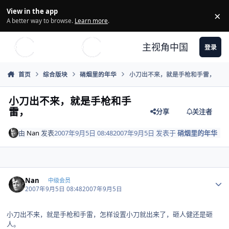
Skip to content
View in the app
×
Di
A better way to browse.
Learn more
.
主视角中国
登录
首页
综合版块
硝烟里的年华
小刀出不来，就是手枪和手雷，
小刀出不来，就是手枪和手
雷，
分享
关注者
由
Nan
发表
2007年9月5日 08:48
2007年9月5日
发表于
硝烟里的年华
Author stats
Nan
中级会员
2007年9月5日 08:48
2007年9月5日
小刀出不来，就是手枪和手雷，怎样设置小刀就出来了，砸人健还是砸
人。