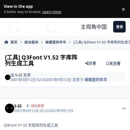
Skip to content
View in the app
×
Di
A better way to browse.
Learn more
.
主视角中国
登录
首页
综合版块
硝烟里的年华
[工具] Q3Font V1.52 字库阵列生成
[工具] Q3Font V1.52 字库阵
列生成工具
分享
关注者
由
S-22
发表
2007年9月12日 02:33
2007年9月12日
发表于
硝烟里的年华
Author stats
S-22
网站管理
2007年9月12日 02:33
2007年9月12日
Q3Font V1.52 字库阵列生成工具