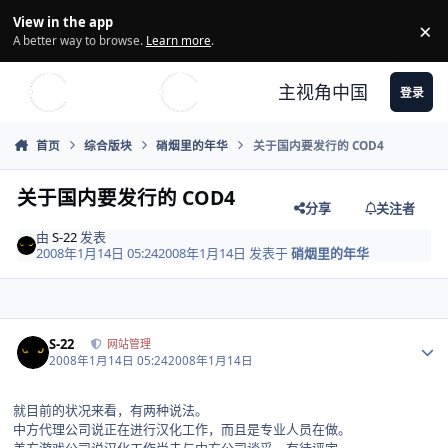
Skip to content
View in the app
×
Di
A better way to browse.
Learn more
.
主视角中国
登录
首页
综合版块
硝烟里的年华
关于国内要发行的 COD4
关于国内要发行的 COD4
分享
关注者
由
S-22
发表
2008年1月14日 05:24
2008年1月14日
发表于
硝烟里的年华
Author stats
S-22
网站管理
2008年1月14日 05:24
2008年1月14日
就目前的状况来看，有两种说法。
中方代理公司说正在进行汉化工作，而且是专业人员在做。