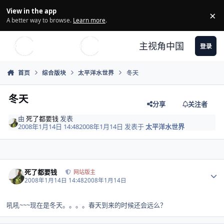
Skip to content
View in the app
×
Di
A better way to browse.
Learn more
.
主视角中国
登录
首页
综合版块
太平洋水世界
冬天
冬天
分享
关注者
由
死了都要钱
发表
2008年1月14日 14:48
2008年1月14日
发表于
太平洋水世界
Author stats
死了都要钱
网站版主
2008年1月14日 14:48
2008年1月14日
吼吼~~~现在是冬天。。。。春天到来的时候还会远么？