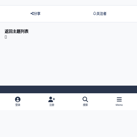
分享
关注者
返回主题列表
Light Mode
Dark Mode
System Preference
登录
注册
搜索
Menu
网站语言
隐私政策
Cookies
© 2026 主视角中国 |
京ICP备2021013851号