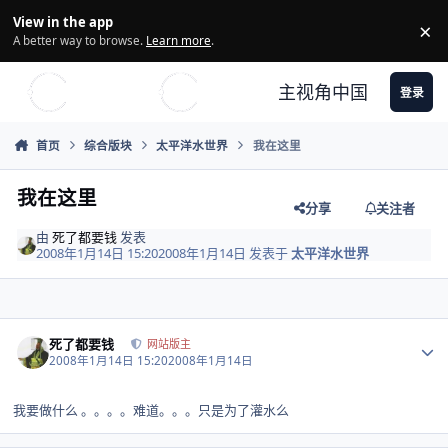
Skip to content
View in the app
×
Di
A better way to browse.
Learn more
.
主视角中国
登录
首页
综合版块
太平洋水世界
我在这里
我在这里
分享
关注者
由
死了都要钱
发表
2008年1月14日 15:20
2008年1月14日
发表于
太平洋水世界
Author stats
死了都要钱
网站版主
2008年1月14日 15:20
2008年1月14日
我要做什么 。。。。难道。。。只是为了灌水么