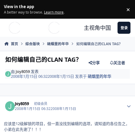
Skip to content
View in the app
×
Di
A better way to browse.
Learn more
.
主视角中国
登录
首页
综合版块
硝烟里的年华
如何编辑自己的CLAN TAG？
如何编辑自己的CLAN TAG？
分享
关注者
由
Joy8059
发表
2008年1月15日 06:32
2008年1月15日
发表于
硝烟里的年华
Author stats
Joy8059
初级会员
2008年1月15日 06:32
2008年1月15日
应该是12级解锁的项目，但一直没找到编辑的选项，请知道的各位告之，
小弟在此先谢了！！！