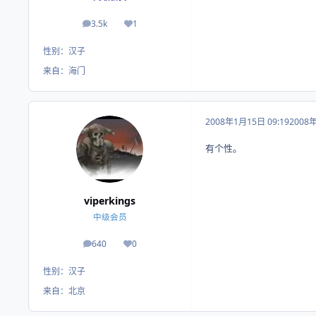
3.5k
1
帖子
荣誉积分
性别：
汉子
来自：
海门
2008年1月15日 09:19
2008
有个性。
viperkings
中级会员
640
0
帖子
荣誉积分
性别：
汉子
来自：
北京