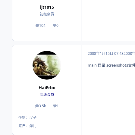
ljt1015
初级会员
104
0
帖子
荣誉积分
2008年1月15日 07:43
2008
main 目录 screenshots
HaiErbo
高级会员
3.5k
1
帖子
荣誉积分
性别：
汉子
来自：
海门