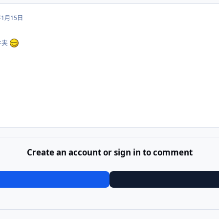
年1月15日
文件夹
Create an account or sign in to comment