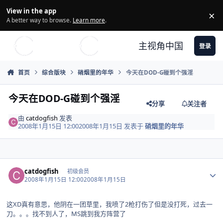
Skip to content
View in the app
×
Di
A better way to browse.
Learn more
.
主视角中国
登录
首页
综合版块
硝烟里的年华
今天在DOD-G碰到个强淫
今天在DOD-G碰到个强淫
分享
关注者
由
catdogfish
发表
2008年1月15日 12:00
2008年1月15日
发表于
硝烟里的年华
Author stats
catdogfish
初级会员
2008年1月15日 12:00
2008年1月15日
这XD真有意思，他阴在一团草里，我喷了2枪打伤了但是没打死，过去一
刀。。。找不到人了，MS跳到我方阵营了