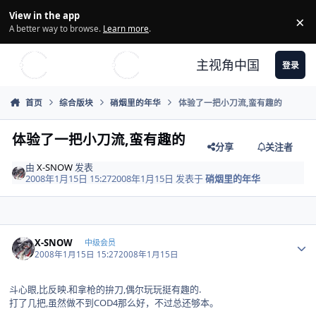
Skip to content
View in the app
×
Di
A better way to browse.
Learn more
.
主视角中国
登录
首页
综合版块
硝烟里的年华
体验了一把小刀流,蛮有趣的
体验了一把小刀流,蛮有趣的
分享
关注者
由
X-SNOW
发表
2008年1月15日 15:27
2008年1月15日
发表于
硝烟里的年华
Author stats
X-SNOW
中级会员
2008年1月15日 15:27
2008年1月15日
斗心眼,比反映.和拿枪的拚刀,偶尔玩玩挺有趣的.
打了几把,虽然做不到COD4那么好，不过总还够本。