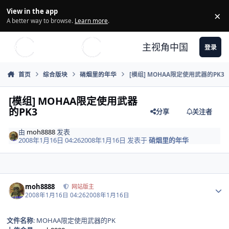
Skip to content
View in the app
×
Di
A better way to browse.
Learn more
.
主视角中国
登录
首页
综合版块
硝烟里的年华
[模组] MOHAA限定使用武器的PK3
[模组] MOHAA限定使用武器
的PK3
分享
关注者
由
moh8888
发表
2008年1月16日 04:26
2008年1月16日
发表于
硝烟里的年华
Author stats
moh8888
网站版主
2008年1月16日 04:26
2008年1月16日
文件名称
: MOHAA限定使用武器的PK