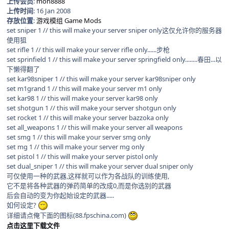
上传会员
:
moh8888
上传时间
: 16 Jan 2008
存放位置
:
游戏模组 Game Mods
set sniper 1 // this will make your server sniper only这仅允许你的服务器
使用狙
set rifle 1 // this will make your server rifle only......步枪
set sprinfield 1 // this will make your server springfield only........春田...以
下懒得翻了
set kar98sniper 1 // this will make your server kar98sniper only
set m1grand 1 // this will make your server m1 only
set kar98 1 // this will make your server kar98 only
set shotgun 1 // this will make your server shotgun only
set rocket 1 // this will make your server bazzoka only
set all_weapons 1 // this will make your server all weapons
set smg 1 // this will make your server smg only
set mg 1 // this will make your server mg only
set pistol 1 // this will make your server pistol only
set dual_sniper 1 // this will make your server dual sniper only
可仅使用一种的武器,这样就可以作为各战队的训练使用,
它不是将各种武器的弹药简单的改成0,而是你选别的武器
后会自动的变为你起始设定的武器.....
如何设定?
详细请点俺下面的图标(88.fpschina.com)
点击这里下载文件