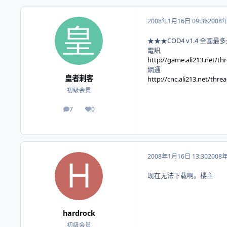
2008年1月16日 09:36
2008
★★★COD4 v1.4 全國最多最全
電訊
http://game.ali213.net/th
網通
皇者刺客
http://cnc.ali213.net/thre
初级会员
7
0
帖子
荣誉积分
2008年1月16日 13:30
2008
现在无法下载啊。楼主
hardrock
初级会员