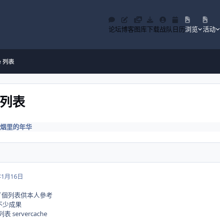
论坛
博客
图库
下载
战队
日历
浏览
活动
he 列表
e 列表
烟里的年华
年1月16日
 兄 做了個列表供本人參考
不少成果
列表 servercache