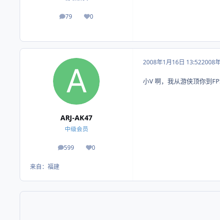
79
0
帖子
荣誉积分
2008年1月16日 13:52
2008
小V 啊，我从游侠顶你到FP
ARJ-AK47
中级会员
599
0
帖子
荣誉积分
来自：
福建