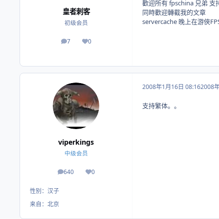
歡迎所有 fpschina 兄弟 
皇者刺客
同時歡迎轉截我的文章
servercache 晚上在游俠F
初级会员
7
0
帖子
荣誉积分
2008年1月16日 08:16
2008
支持繁体。。
viperkings
中级会员
640
0
帖子
荣誉积分
性别：
汉子
来自：
北京