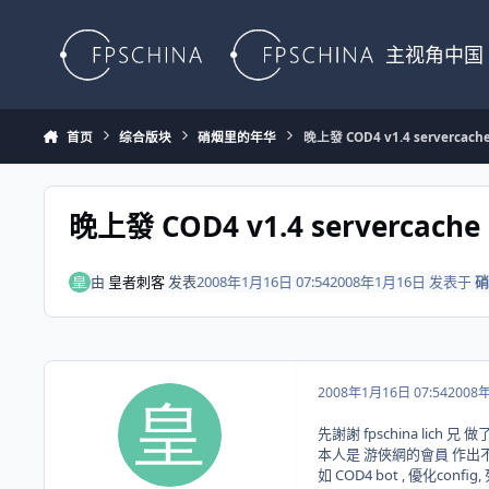
Skip to content
主视角中国
首页
综合版块
硝烟里的年华
晚上發 COD4 v1.4 servercac
晚上發 COD4 v1.4 servercach
由
皇者刺客
发表
2008年1月16日 07:54
2008年1月16日
发表于
硝
2008年1月16日 07:54
2008
先謝謝 fpschina lich
本人是 游俠網的會員 作出
如 COD4 bot , 優化config, 