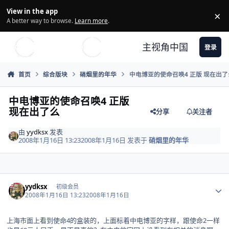
Skip to content
View in the app
×
Di
A better way to browse.
Learn more
.
主视角中国
登录
首页
综合版块
硝烟里的年华
中电博亚的使命召唤4 正版 现在出了
中电博亚的使命召唤4 正版
现在出了么
分享
关注者
由
yydksx
发表
2008年1月16日 13:23
2008年1月16日
发表于
硝烟里的年华
Author stats
yydksx
初级会员
2008年1月16日 13:23
2008年1月16日
上海市面上看到使命4的盒装的，上面标着中电博亚的字样，跟使命2一样