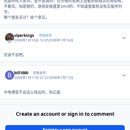
也是69元人民币。是不是真的？在中电的官网上没看到有相关的消息啊。
不敢买。怕是假的，游戏安装盘是2dvd的，不知道里面有没有正版序列
号。
哪个朋友买过？给个意见。
Author stats
viperkings
中级会员
2008年1月16日 14:35
2008年1月16日
应该不会吧。
Author stats
bill1000
初级会员
2008年1月17日 01:22
2008年1月17日
中电博亚不会这么快出的，伪正版
Create an account or sign in to comment
Register a new account