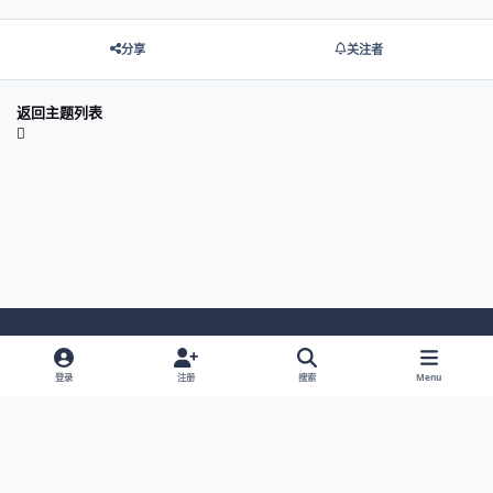
分享
关注者
返回主题列表
Light Mode
Dark Mode
System Preference
登录
注册
搜索
Menu
网站语言
隐私政策
Cookies
© 2026 主视角中国 |
京ICP备2021013851号