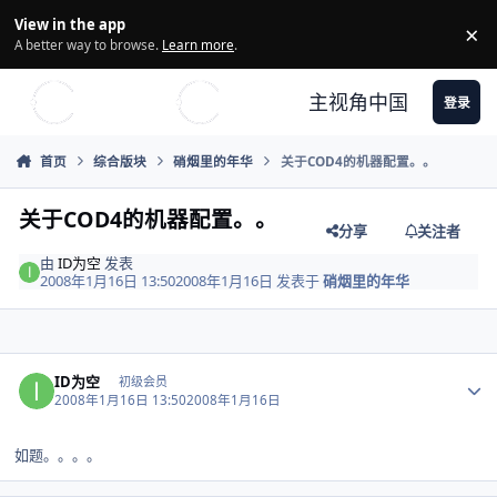
Skip to content
View in the app
×
Di
A better way to browse.
Learn more
.
主视角中国
登录
首页
综合版块
硝烟里的年华
关于COD4的机器配置。。
关于COD4的机器配置。。
分享
关注者
由
ID为空
发表
2008年1月16日 13:50
2008年1月16日
发表于
硝烟里的年华
Author stats
ID为空
初级会员
2008年1月16日 13:50
2008年1月16日
如题。。。。