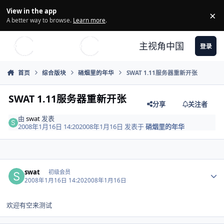
Skip to content
View in the app
×
Di
A better way to browse.
Learn more
.
主视角中国
登录
首页
综合版块
硝烟里的年华
SWAT 1.11服务器重新开张
SWAT 1.11服务器重新开张
分享
关注者
由
swat
发表
2008年1月16日 14:20
2008年1月16日
发表于
硝烟里的年华
Author stats
swat
初级会员
2008年1月16日 14:20
2008年1月16日
欢迎有空来测试