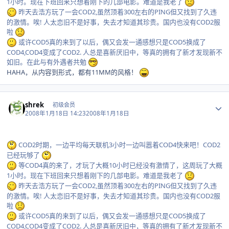
1小时。现在下班回来只想着刚下的几部电影。难道是我老了
昨天去浩方玩了一会COD2,虽然顶着300左右的PING但又找到了久违
的激情。唉! 人太恋旧不是好事，失去才知道其珍贵。国内也没有COD2服
啦
或许COD5真的来到了以后，偶又会发一通感想只是COD5换成了
COD4,COD4变成了COD2. 人总是喜新厌旧中，等真的拥有了新才发现新不
如旧。在此与有外遇者共勉
HAHA，从内容到形式，都有11MM的风格！
Author stats
shrek
初级会员
2008年1月18日 14:23
2008年1月18日
COD2时期，一边平均每天联机3小时一边叫嚣着COD4快来吧！COD2
已经玩够了
等COD4真的来了，才玩了大概10小时已经没有激情了，这周玩了大概
1小时。现在下班回来只想着刚下的几部电影。难道是我老了
昨天去浩方玩了一会COD2,虽然顶着300左右的PING但又找到了久违
的激情。唉! 人太恋旧不是好事，失去才知道其珍贵。国内也没有COD2服
啦
或许COD5真的来到了以后，偶又会发一通感想只是COD5换成了
COD4,COD4变成了COD2. 人总是喜新厌旧中，等真的拥有了新才发现新不