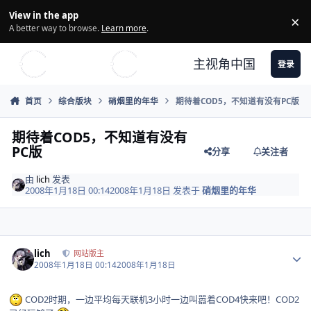
Skip to content
View in the app
×
Di
A better way to browse.
Learn more
.
主视角中国
登录
首页
综合版块
硝烟里的年华
期待着COD5，不知道有没有PC版
期待着COD5，不知道有没有
PC版
分享
关注者
由
lich
发表
2008年1月18日 00:14
2008年1月18日
发表于
硝烟里的年华
Author stats
lich
网站版主
2008年1月18日 00:14
2008年1月18日
COD2时期，一边平均每天联机3小时一边叫嚣着COD4快来吧！COD2