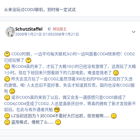
从来没玩过COD2联机，到时候一定试试
Author stats
SchutzStaffel
网站版主
2008年1月21日 01:09
2008年1月21日
COD2时期，一边平均每天联机3小时一边叫嚣着COD4快来吧！COD2
已经玩够了
等COD4真的来了，才玩了大概10小时已经没有激情了，这周玩了大概
1小时。现在下班回来只想着刚下的几部电影。难道是我老了
昨天去浩方玩了一会COD2,虽然顶着300左右的PING但又找到了久违
的激情。唉! 人太恋旧不是好事，失去才知道其珍贵。国内也没有COD2服
啦
或许COD5真的来到了以后，偶又会发一通感想只是COD5换成了
COD4,COD4变成了COD2. 人总是喜新厌旧中，等真的拥有了新才发现新不
如旧。在此与有外遇者共勉
LZ当初还因为 5 对COD4不看好大打出抓，现世报啊……
盗用格式，缴税了么……