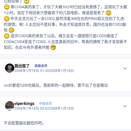
已经玩够了
等COD4真的来了，才玩了大概10小时已经没有激情了，这周玩了大概
1小时。现在下班回来只想着刚下的几部电影。难道是我老了
昨天去浩方玩了一会COD2,虽然顶着300左右的PING但又找到了久违
的激情。唉! 人太恋旧不是好事，失去才知道其珍贵。国内也没有COD2服
啦
或许COD5真的来到了以后，偶又会发一通感想只是COD5换成了
COD4,COD4变成了COD2. 人总是喜新厌旧中，等真的拥有了新才发现新不
如旧。在此与有外遇者共勉
Author stats
我出现了
高级会员
2008年1月18日 01:30
2008年1月18日
cod5要是5200也能玩，我就和你一起期待，要不出了也是瞎出
Author stats
viperkings
中级会员
2008年1月18日 03:02
2008年1月18日
不会配置越出越低的吧。