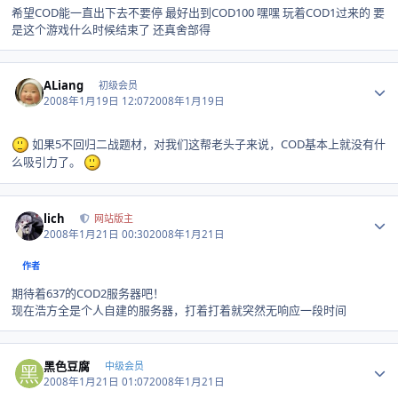
希望COD能一直出下去不要停 最好出到COD100 嘿嘿 玩着COD1过来的 要
是这个游戏什么时候结束了 还真舍部得
Author stats
ALiang
初级会员
2008年1月19日 12:07
2008年1月19日
如果5不回归二战题材，对我们这帮老头子来说，COD基本上就没有什
么吸引力了。
Author stats
lich
网站版主
2008年1月21日 00:30
2008年1月21日
作者
期待着637的COD2服务器吧！
现在浩方全是个人自建的服务器，打着打着就突然无响应一段时间
Author stats
黑色豆腐
中级会员
2008年1月21日 01:07
2008年1月21日