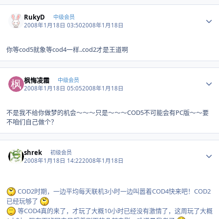
Author stats
RukyD
中级会员
2008年1月18日 03:50
2008年1月18日
你等cod5就象等cod4一样..cod2才是王道啊
Author stats
枫悔凌霜
中级会员
2008年1月18日 05:05
2008年1月18日
不是我不给你做梦的机会～～～只是～～～COD5不可能会有PC版～～要
不咱们自己做个？
Author stats
shrek
初级会员
2008年1月18日 14:22
2008年1月18日
COD2时期，一边平均每天联机3小时一边叫嚣着COD4快来吧！COD2
已经玩够了
等COD4真的来了，才玩了大概10小时已经没有激情了，这周玩了大概