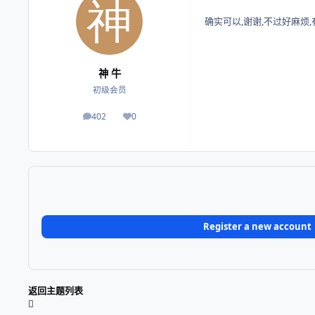
确实可以,谢谢,不过好麻烦
神 牛
初级会员
402
0
帖子
荣誉积分
Register a new account
返回主题列表