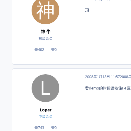
顶
神 牛
初级会员
402
0
帖子
荣誉积分
2008年1月18日 11:57
2008
看demo的时候请按住F4
Loper
中级会员
743
0
帖子
荣誉积分