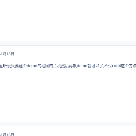
年1月18日
题,听说只要建个demo的地图的主机然后再放demo就可以了,不过cod4这个方
年1月18日