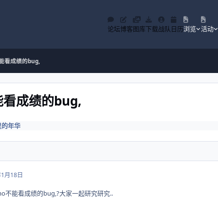
论坛
博客
图库
下载
战队
日历
浏览
活动
能看成绩的bug,
看成绩的bug,
里的年华
年1月18日
o不能看成绩的bug,?大家一起研究研究..