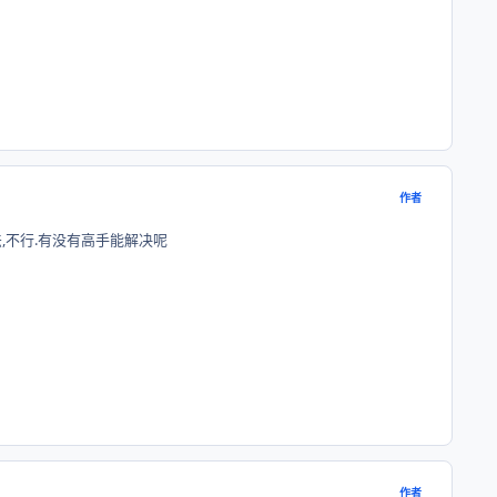
作者
法,不行.有没有高手能解决呢
作者