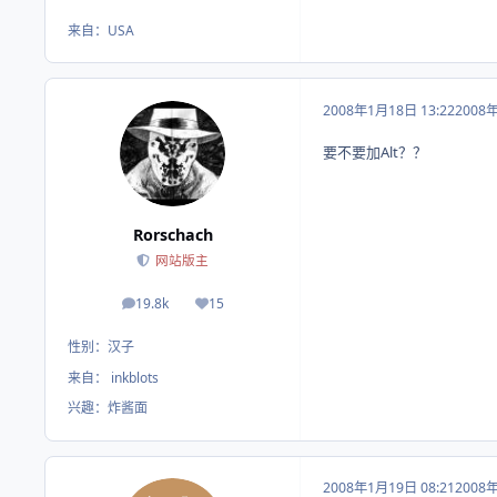
来自：
USA
2008年1月18日 13:22
2008
要不要加Alt？？
Rorschach
网站版主
19.8k
15
帖子
荣誉积分
性别：
汉子
来自：
inkblots
兴趣：
炸酱面
2008年1月19日 08:21
2008