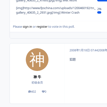
gallery_40635_2_41693.jpg[/img] Wet Work
[img]http://www.fpschina.com/uploads/1200460192/tn_
2%
gallery_40635_2_2931.jpg[/img] Winter Crash
Please
sign in
or
register
to vote in this poll.
2008年1月18日 07:44
2008
如题
神 牛
初级会员
402
0
帖子
荣誉积分