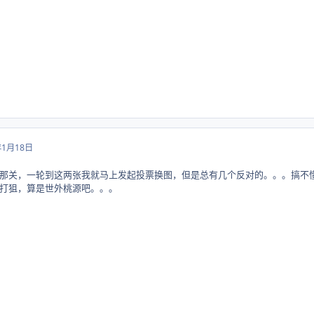
年1月18日
那关，一轮到这两张我就马上发起投票换图，但是总有几个反对的。。。搞不
打狙，算是世外桃源吧。。。