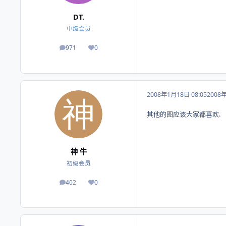
DT.
中级会员
971
0
帖子
荣誉积分
2008年1月18日 08:05
2008
其他的图应该大家都喜欢.
神 牛
初级会员
402
0
帖子
荣誉积分