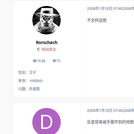
2008年1月18日 07:46
2008
不全阿这图
Rorschach
网站版主
19.8k
15
帖子
荣誉积分
性别：
汉子
来自：
inkblots
兴趣：
炸酱面
2008年1月18日 07:46
2008
反是容易被手雷炸到的地图