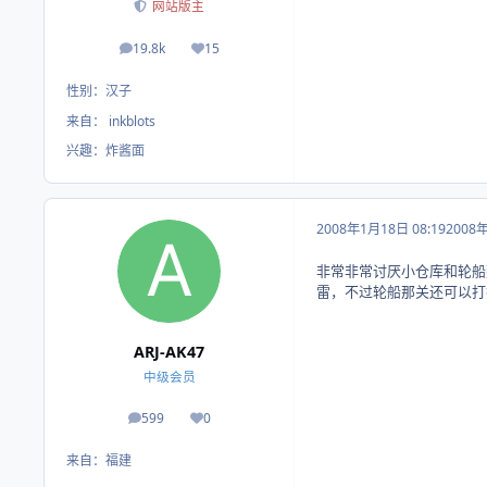
网站版主
19.8k
15
帖子
荣誉积分
性别：
汉子
来自：
inkblots
兴趣：
炸酱面
2008年1月18日 08:19
2008
非常非常讨厌小仓库和轮船
雷，不过轮船那关还可以打
ARJ-AK47
中级会员
599
0
帖子
荣誉积分
来自：
福建