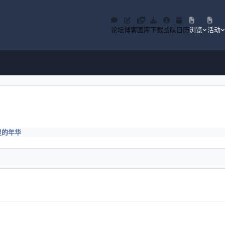
论坛
博客
图库
下载
战队
日历
浏览
活动
里的年华