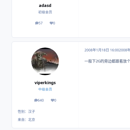
adasd
初级会员
57
0
帖子
荣誉积分
2008年1月18日 16:00
2008
一般下2G的旁边都跟着放个补
viperkings
中级会员
640
0
帖子
荣誉积分
性别：
汉子
来自：
北京