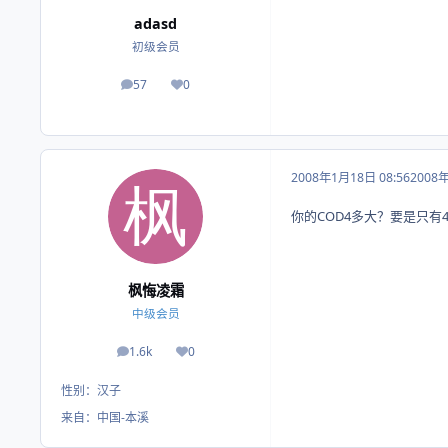
adasd
初级会员
57
0
帖子
荣誉积分
2008年1月18日 08:56
2008
你的COD4多大？要是只有
枫悔凌霜
中级会员
1.6k
0
帖子
荣誉积分
性别：
汉子
来自：
中国-本溪