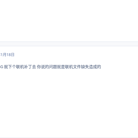
年1月18日
4G 就下个联机补丁去 你说的问题就是联机文件缺失造成的