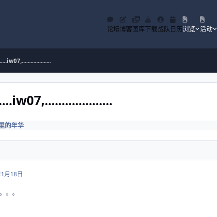
论坛
博客
图库
下载
战队
日历
浏览
活动
iw07,....................
iw07,....................
里的年华
年1月18日
。。。