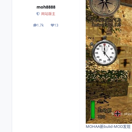
moh8888
网站版主
1.7k
13
帖子
荣誉积分
MOHAA新bulid-MOD发现