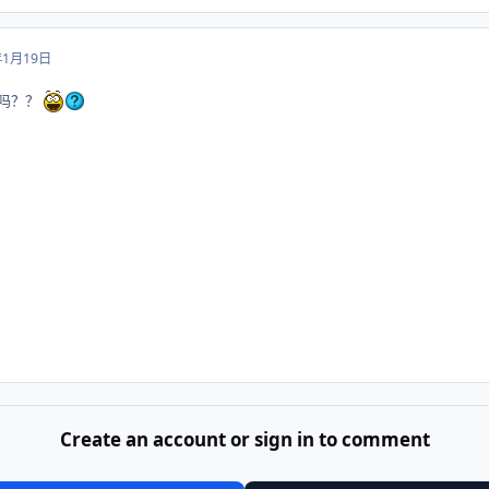
年1月19日
丁吗？？
Create an account or sign in to comment