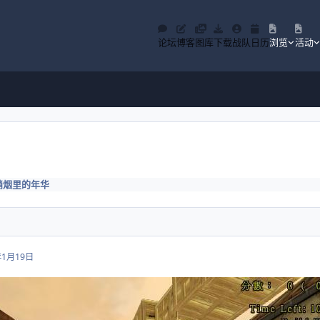
论坛
博客
图库
下载
战队
日历
浏览
活动
硝烟里的年华
年1月19日