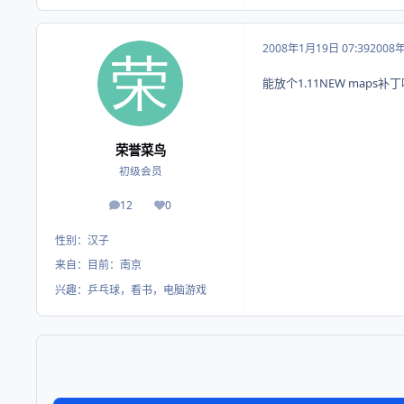
2008年1月19日 07:39
2008
能放个1.11NEW maps补
荣誉菜鸟
初级会员
12
0
帖子
荣誉积分
性别：
汉子
来自：
目前：南京
兴趣：
乒乓球，看书，电脑游戏