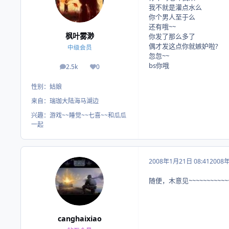
我不就是灌点水么
你个男人至于么
还有哦~~
枫叶雾渺
你发了那么多了
偶才发这点你就嫉妒啦?
中级会员
忽忽~~
bs你哦
2.5k
0
帖子
荣誉积分
性别：
姑娘
来自：
瑞珈大陆海马湖边
兴趣：
游戏~~睡觉~~七喜~~和瓜瓜
一起
2008年1月21日 08:41
2008
随便，木意见~~~~~~~~~~~
canghaixiao