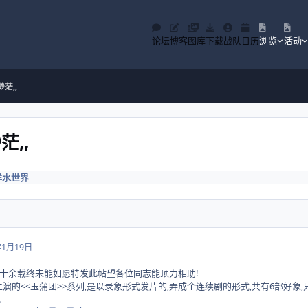
论坛
博客
图库
下载
战队
日历
浏览
活动
茫,,
茫,,
洋水世界
年1月19日
十余载终未能如愿特发此帖望各位同志能顶力相助!
主演的<<玉蒲团>>系列,是以录象形式发片的,弄成个连续剧的形式,共有6部好象,只
.