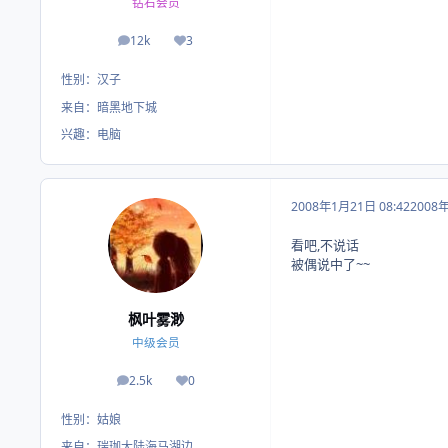
钻石会员
12k
3
帖子
荣誉积分
性别：
汉子
来自：
暗黑地下城
兴趣：
电脑
2008年1月21日 08:42
2008
看吧,不说话
被偶说中了~~
枫叶雾渺
中级会员
2.5k
0
帖子
荣誉积分
性别：
姑娘
来自：
瑞珈大陆海马湖边