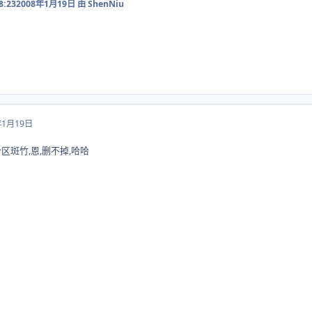
8:23
2008年1月19日
由 ShenNiu
年1月19日
区斑竹,恩,删不掉,哈哈