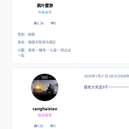
枫叶雾渺
中级会员
2.5k
0
帖子
荣誉积分
性别：
姑娘
来自：
瑞珈大陆海马湖边
兴趣：
游戏~~睡觉~~七喜~~和瓜瓜
一起
2008年1月21日 08:37
2008
猫老大肯定8干~~~~~~~~~~
canghaixiao
钻石会员
12k
3
帖子
荣誉积分