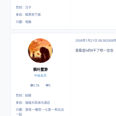
性别：
汉子
来自：
暗黑地下城
兴趣：
电脑
2008年1月21日 08:38
2008
我看是ls的8干了吧~~忽忽
枫叶雾渺
中级会员
2.5k
0
帖子
荣誉积分
性别：
姑娘
来自：
瑞珈大陆海马湖边
兴趣：
游戏~~睡觉~~七喜~~和瓜瓜
一起