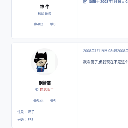
编辑于
2008年1月19日 0
神 牛
初级会员
402
0
帖子
荣誉积分
2008年1月19日 08:45
2008
我看见了,但我现在不是这个
钢管猫
网站版主
5.4k
5
帖子
荣誉积分
性别：
汉子
兴趣：
FPS