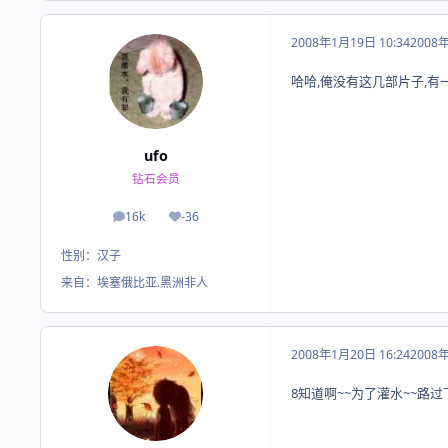
2008年1月19日 10:34
2008
哈哈,俺没有这几部片子,有一
ufo
钻石会员
16k
-36
帖子
荣誉积分
性别：
汉子
来自：
埃塞俄比亚.黑洲非人
2008年1月20日 16:24
2008
8知道啊~~为了灌水~~路过