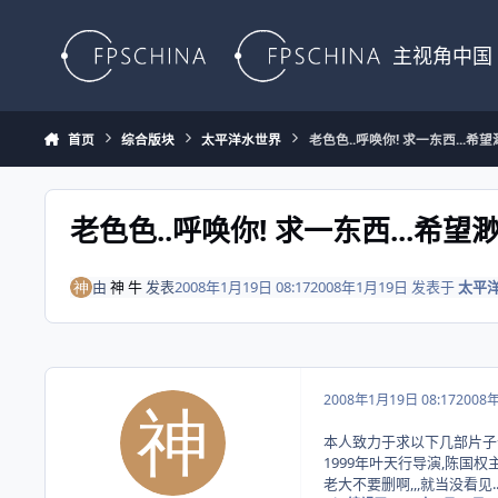
Skip to content
主视角中国
首页
综合版块
太平洋水世界
老色色..呼唤你! 求一东西...希望渺
老色色..呼唤你! 求一东西...希望渺
由
神 牛
发表
2008年1月19日 08:17
2008年1月19日
发表于
太平
2008年1月19日 08:17
2008
本人致力于求以下几部片子
1999年叶天行导演,陈国权
老大不要删啊,,,就当没看见.