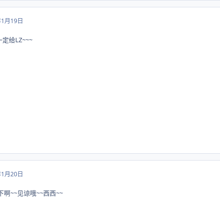
年1月19日
定给LZ~~~
年1月20日
下啊~~见谅哦~~西西~~