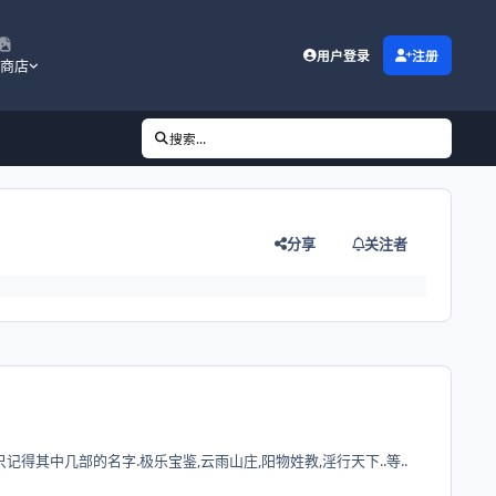
用户登录
注册
商店
搜索...
分享
关注者
记得其中几部的名字.极乐宝鉴,云雨山庄,阳物姓教,淫行天下..等..