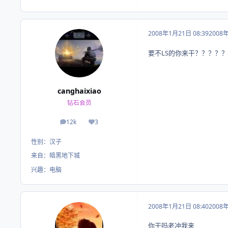
2008年1月21日 08:39
2008
要不LS的你来干？？？？？
canghaixiao
钻石会员
12k
3
帖子
荣誉积分
性别：
汉子
来自：
暗黑地下城
兴趣：
电脑
2008年1月21日 08:40
2008
你干吗老冲我来