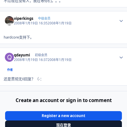
不过现在没有人，我在等你们。。。
Author stats
viperkings
中级会员
2008年1月19日 16:35
2008年1月19日
hardcore支持下。
Author stats
qdayumi
初级会员
2008年1月19日 16:37
2008年1月19日
作者
还是贯彻无0回复？（-：
Create an account or sign in to comment
Register a new account
现在登录