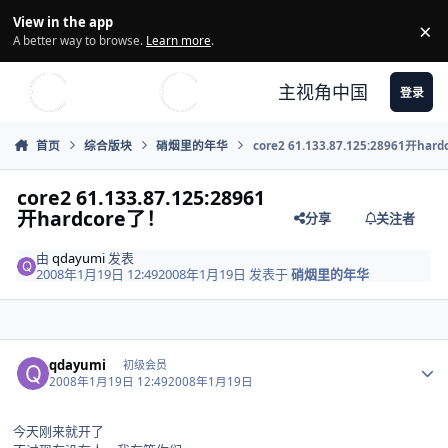
Skip to content
View in the app
×
Di
A better way to browse.
Learn more
.
主视角中国
登录
首页
综合版块
硝烟里的年华
core2 61.133.87.125:28961开har
core2 61.133.87.125:28961
开hardcore了！
分享
关注者
由
qdayumi
发表
2008年1月19日 12:49
2008年1月19日
发表于
硝烟里的年华
Author stats
qdayumi
初级会员
2008年1月19日 12:49
2008年1月19日
今天刚来就开了