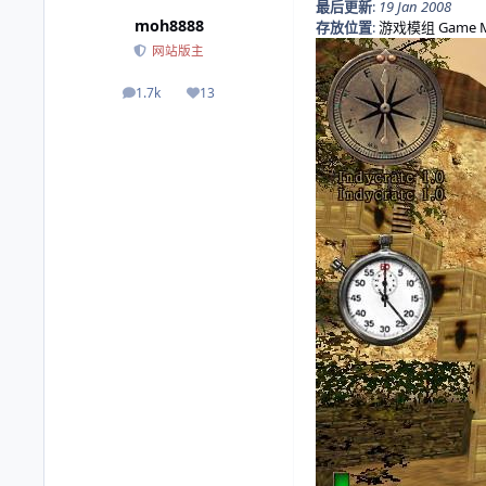
最后更新
:
19 Jan 2008
moh8888
存放位置
:
游戏模组 Game 
网站版主
1.7k
13
帖子
荣誉积分