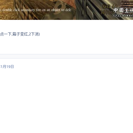
点一下,箱子变红,2下消)
年1月19日