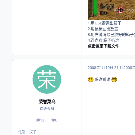
1.用USE键调出箱子
2.用鼠标左键放置
3.用右键消除已放好的箱子(
4.连点右,箱子扔远
点击这里下载文件
2008年1月19日 21:14
2008
感谢感谢
荣誉菜鸟
初级会员
12
0
帖子
荣誉积分
性别：
汉子