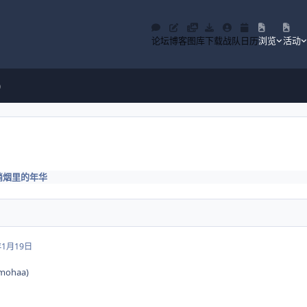
论坛
博客
图库
下载
战队
日历
浏览
活动
)
硝烟里的年华
年1月19日
(mohaa)