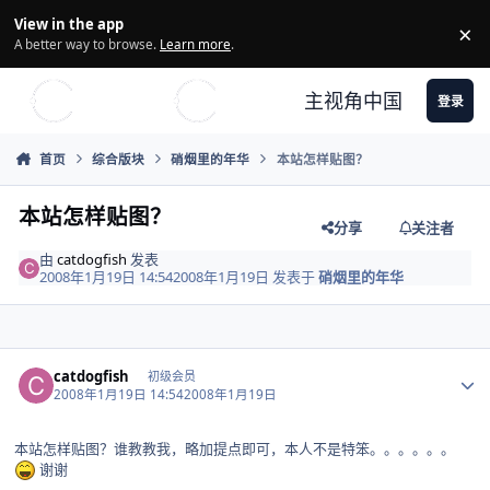
Skip to content
View in the app
×
Di
A better way to browse.
Learn more
.
主视角中国
登录
首页
综合版块
硝烟里的年华
本站怎样贴图？
本站怎样贴图？
分享
关注者
由
catdogfish
发表
2008年1月19日 14:54
2008年1月19日
发表于
硝烟里的年华
Author stats
catdogfish
初级会员
2008年1月19日 14:54
2008年1月19日
本站怎样贴图？谁教教我，略加提点即可，本人不是特笨。。。。。。
谢谢