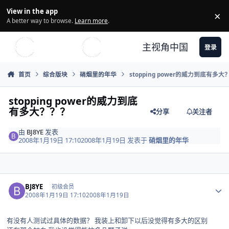
Skip to content
View in the app
×
Di
A better way to browse.
Learn more
.
主视角中国
登录
首页
综合版块
硝烟里的年华
stopping power的威力到底有多大
stopping power的威力到底
有多大？？？
分享
关注者
由
BJ8YE
发表
2008年1月19日 17:10
2008年1月19日
发表于
硝烟里的年华
Author stats
BJ8YE
初级会员
2008年1月19日 17:10
2008年1月19日
有没有人测试过具体的数据？ 我装上和卸下以后没觉得有多大的区别