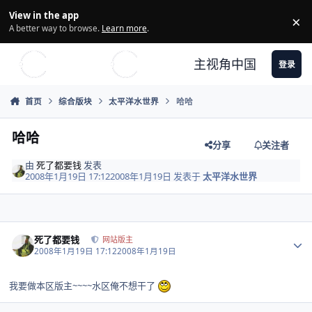
Skip to content
View in the app
×
Di
A better way to browse.
Learn more
.
主视角中国
登录
首页
综合版块
太平洋水世界
哈哈
哈哈
分享
关注者
由
死了都要钱
发表
2008年1月19日 17:12
2008年1月19日
发表于
太平洋水世界
Author stats
死了都要钱
网站版主
2008年1月19日 17:12
2008年1月19日
我要做本区版主~~~~水区俺不想干了