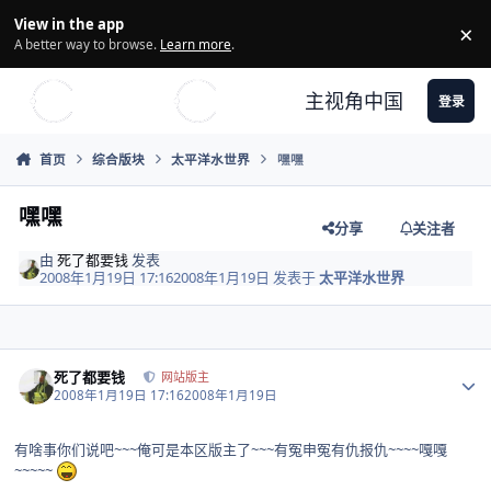
Skip to content
View in the app
×
Di
A better way to browse.
Learn more
.
主视角中国
登录
首页
综合版块
太平洋水世界
嘿嘿
嘿嘿
分享
关注者
由
死了都要钱
发表
2008年1月19日 17:16
2008年1月19日
发表于
太平洋水世界
Author stats
死了都要钱
网站版主
2008年1月19日 17:16
2008年1月19日
有啥事你们说吧~~~俺可是本区版主了~~~有冤申冤有仇报仇~~~~嘎嘎
~~~~~