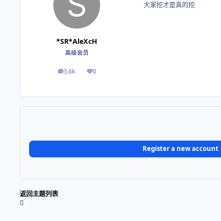
大家挖才是真的挖
*SR*AleXcH
高级会员
3.6k
0
帖子
荣誉积分
Register a new account
返回主题列表