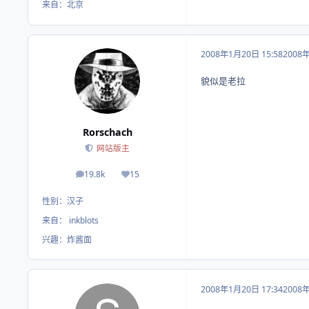
来自：
北京
2008年1月20日 15:58
2008
貌似是老拉
Rorschach
网站版主
19.8k
15
帖子
荣誉积分
性别：
汉子
来自：
inkblots
兴趣：
炸酱面
2008年1月20日 17:34
2008