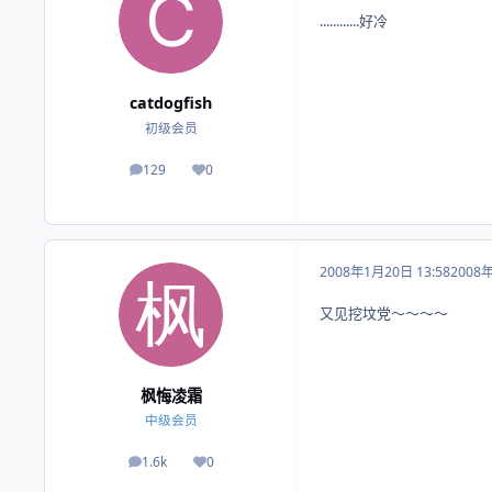
............好冷
catdogfish
初级会员
129
0
帖子
荣誉积分
2008年1月20日 13:58
2008
又见挖坟党～～～～
枫悔凌霜
中级会员
1.6k
0
帖子
荣誉积分