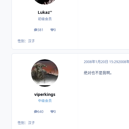
Lukaz''
初级会员
381
0
帖子
荣誉积分
性别：
汉子
2008年1月20日 15:29
2008
绝对也不是我啊。
viperkings
中级会员
640
0
帖子
荣誉积分
性别：
汉子