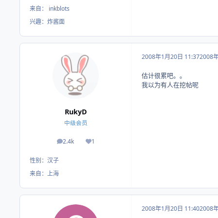
来自：
inkblots
兴趣：
炸酱面
2008年1月20日 11:37
2008
估计很累吧。。
我以为有人在挖帖呢
RukyD
中级会员
2.4k
1
帖子
荣誉积分
性别：
汉子
来自：
上海
2008年1月20日 11:40
2008