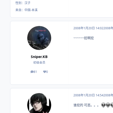
性别：
汉子
来自：
中国-本溪
2008年1月20日 14:02
2008
~~~~~~挖啊挖
Sniper.KB
初级会员
81
0
帖子
荣誉积分
2008年1月20日 14:54
2008
谁挖的 可恶。。。