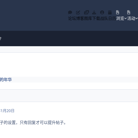
论坛
博客
图库
下载
战队
日历
浏览
活动
？
？
的年华
年1月20日
子的设置，只有回复才可以提升帖子。