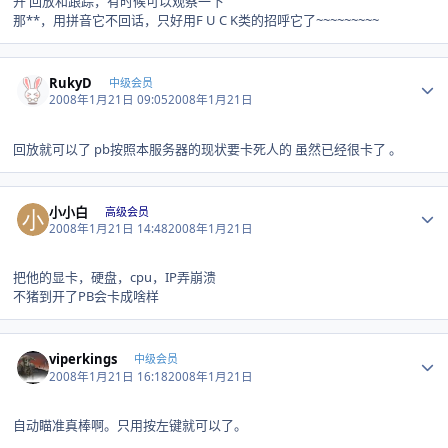
开 回放和跟踪，有时候可以观察一下
那**，用拼音它不回话，只好用F U C K类的招呼它了~~~~~~~~~
Author stats
RukyD
中级会员
2008年1月21日 09:05
2008年1月21日
回放就可以了 pb按照本服务器的现状要卡死人的 虽然已经很卡了 。
Author stats
小小白
高级会员
2008年1月21日 14:48
2008年1月21日
把他的显卡，硬盘，cpu，IP弄崩溃
不猪到开了PB会卡成啥样
Author stats
viperkings
中级会员
2008年1月21日 16:18
2008年1月21日
自动瞄准真棒啊。只用按左键就可以了。