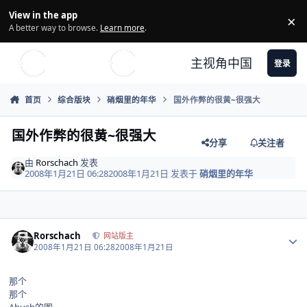
Skip to content
View in the app
×
Di
A better way to browse.
Learn more
.
主视角中国
登录
首页
综合版块
硝烟里的年华
国外作弊的很黄~很强大
国外作弊的很黄~很强大
分享
关注者
由
Rorschach
发表
2008年1月21日 06:28
2008年1月21日
发表于
硝烟里的年华
Author stats
Rorschach
网站版主
2008年1月21日 06:28
2008年1月21日
那个
那个