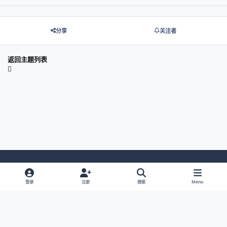
分享
关注者
返回主题列表
Light Mode
Dark Mode
System Preference
登录
注册
搜索
Menu
网站语言
隐私政策
Cookies
© 2026 主视角中国 |
京ICP备2021013851号