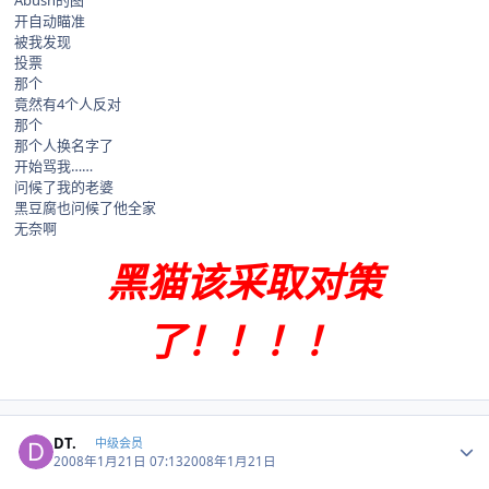
Abush的图
开自动瞄准
被我发现
投票
那个
竟然有4个人反对
那个
那个人换名字了
开始骂我……
问候了我的老婆
黑豆腐也问候了他全家
无奈啊
黑猫该采取对策
了！！！！
Author stats
DT.
中级会员
2008年1月21日 07:13
2008年1月21日