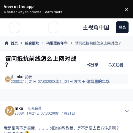
Skip to content
View in the app
×
Di
A better way to browse.
Learn more
.
主视角中国
登录
首页
综合版块
硝烟里的年华
请问抵抗前线怎么上网对战 ？
请问抵抗前线怎么上网对战
？
分享
关注者
由
mko
发表
2008年1月21日 07:30
2008年1月21日
发表于
硝烟里的年华
Author stats
mko
初级会员
2008年1月21日 07:30
2008年1月21日
我是菜鸟不是很懂，。。。知道的教教我，是不是要去官方注册啊 ？