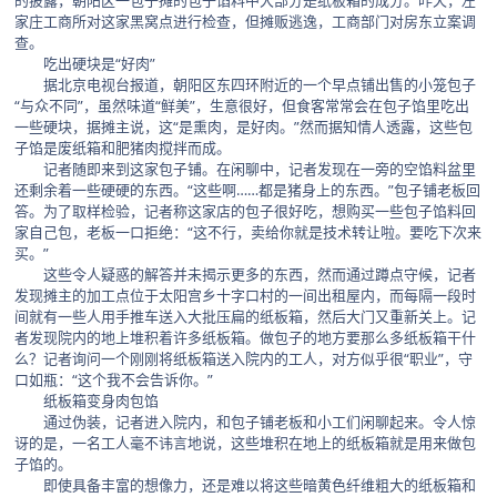
的披露，朝阳区一包子摊的包子馅料中大部分是纸板箱的成分。昨天，左
家庄工商所对这家黑窝点进行检查，但摊贩逃逸，工商部门对房东立案调
查。
吃出硬块是“好肉”
据北京电视台报道，朝阳区东四环附近的一个早点铺出售的小笼包子
“与众不同”，虽然味道“鲜美”，生意很好，但食客常常会在包子馅里吃出
一些硬块，据摊主说，这“是熏肉，是好肉。”然而据知情人透露，这些包
子馅是废纸箱和肥猪肉搅拌而成。
记者随即来到这家包子铺。在闲聊中，记者发现在一旁的空馅料盆里
还剩余着一些硬硬的东西。“这些啊……都是猪身上的东西。”包子铺老板回
答。为了取样检验，记者称这家店的包子很好吃，想购买一些包子馅料回
家自己包，老板一口拒绝：“这不行，卖给你就是技术转让啦。要吃下次来
买。”
这些令人疑惑的解答并未揭示更多的东西，然而通过蹲点守候，记者
发现摊主的加工点位于太阳宫乡十字口村的一间出租屋内，而每隔一段时
间就有一些人用手推车送入大批压扁的纸板箱，然后大门又重新关上。记
者发现院内的地上堆积着许多纸板箱。做包子的地方要那么多纸板箱干什
么？记者询问一个刚刚将纸板箱送入院内的工人，对方似乎很“职业”，守
口如瓶：“这个我不会告诉你。”
纸板箱变身肉包馅
通过伪装，记者进入院内，和包子铺老板和小工们闲聊起来。令人惊
讶的是，一名工人毫不讳言地说，这些堆积在地上的纸板箱就是用来做包
子馅的。
即使具备丰富的想像力，还是难以将这些暗黄色纤维粗大的纸板箱和