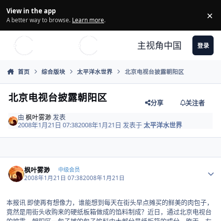
Skip to content
View in the app
×
Di
A better way to browse.
Learn more
.
主视角中国
登录
首页
综合版块
太平洋水世界
北京电视台披露朝阳区
北京电视台披露朝阳区
分享
关注者
由
枫叶雾渺
发表
2008年1月21日 07:38
2008年1月21日
发表于
太平洋水世界
Author stats
枫叶雾渺
中级会员
2008年1月21日 07:38
2008年1月21日
本报讯 即使再有想像力，谁能想到每天在街头早点摊买的鲜美的肉包子，
竟然是用街头收购来的硬纸板箱做成的馅料制成？近日，通过北京电视台