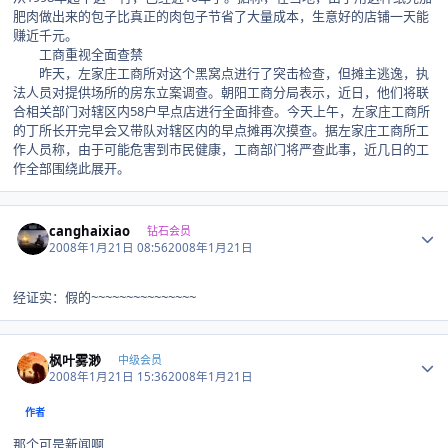
肥肉做出来的包子比真正的肉包子节省了大量成本，生意好的店铺一天能
赚近千元。
工商重视全面查禁
昨天，左家庄工商所对这个黑窝点进行了突击检查，但摊主逃逸，执
法人员对提供场所的房东立案调查。朝阳工商分局表示，近日，他们将联
合相关部门对辖区内58户早点店进行全面排查。今天上午，左家庄工商所
的丁所长开完早会又带队对辖区内的早点摊再次摸查。据左家庄工商所工
作人员称，由于可能危害到市民健康，工商部门将严查此事，近几日的工
作全部围绕此展开。
Author stats
canghaixiao
钻石会员
2008年1月21日 08:56
2008年1月21日
经证实：假的~~~~~~~~~~~~~~~
Author stats
枫叶雾渺
中级会员
2008年1月21日 15:36
2008年1月21日
作者
那个可是新闻啊