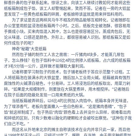
鲜香扑鼻的包子联系起来。惊讶之余，向该工人继续讨教如何才能将这些
纸板箱制成包子馅，该工人却警惕起来，笑而不答。记者在一旁的大铝盆
里发现了一些黄色纸板箱的碎屑，老板娘称该盆就是用来拌馅料用的。
为了求证是否这两样风马牛不相及的物品能够互相转化，记者随即在
办公室里用脸盆浸泡纸板箱两个小时。之后，纸板完全被泡酥，很容易用
手撕成小块。买来肉馅混入其中，怎么也是很容易区分。蒸成肉包后，无
论从味道、口感还是颜色、外形上，都很容易被人识别。那纸板箱又是如
何作成包子的呢？
神奇“秘籍”大变纸箱
然而包子铺的制作工人言之凿凿：一斤猪肉8块多，才能蒸几屉包
子，怎么挣钱？在包子馅料中以6比4的比例掺入纸板箱，占六成的纸板箱
才3毛5分钱一公斤，这样做才能赚取大量利润。
记者称要学习制包子的技术，包子铺老板终于答应示范整个过程。工
人将纸箱泡在装满水的大铁盆里，随后加入工业用火碱。纸箱被具有强烈
腐蚀性的火碱漂白褪色，十分易碎。工人将浸泡后的纸板取出，用菜刀剁
碎。“如果是大规模制作，则要放在大锅里煮碎，用木棍搅拌。”记者随后
在院子后面的隐蔽处发现一口用来煮纸的大锅。
当纸板箱被弄碎后，以6比4的比例加入肉馅中。纸箱本身并无味道，
为了增添香气，老板向里面撒入一些白色粉末，“这是猪肉香精”，“包子
馅”就这样制成了。包子熟后“肉馅”颜色看上去并没什么异样，很难看出肉
和碎纸的区别，只有少数难以融化的硬颗粒才会被咬出察觉。“这种包子我
们自己不吃。”
而这名从外地来北京的摊主自称该技术在业内并非只此一家，而且他
从1998年起干这一行，已经近10年了。据称，在当地，由于用这种纸壳加