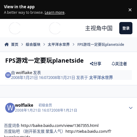
Skip to content
View in the app
×
Di
A better way to browse.
Learn more
.
主视角中国
登录
首页
综合版块
太平洋水世界
FPS游戏一定要玩planetside
FPS游戏一定要玩planetside
分享
关注者
由
wolflaike
发表
2008年1月21日 16:07
2008年1月21日
发表于
太平洋水世界
Author stats
wolflaike
初级会员
2008年1月21日 16:07
2008年1月21日
百度词条
http://baike.baidu.com/view/1367355.html
百度贴吧 （刚开新发展 聚集人气）
http://tieba.baidu.com/f?