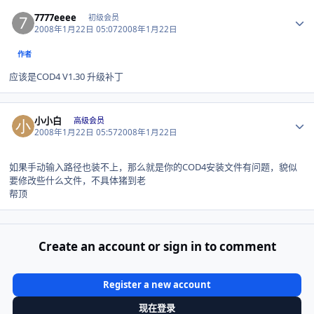
Author stats
7777eeee
初级会员
2008年1月22日 05:07
2008年1月22日
作者
应该是COD4 V1.30 升级补丁
Author stats
小小白
高级会员
2008年1月22日 05:57
2008年1月22日
如果手动输入路径也装不上，那么就是你的COD4安装文件有问题，貌似
要修改些什么文件，不具体猪到老
帮顶
Create an account or sign in to comment
Register a new account
现在登录