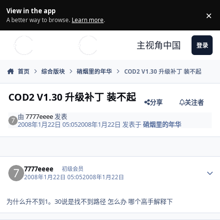
Skip to content
View in the app
×
Di
A better way to browse.
Learn more
.
主视角中国
登录
首页
综合版块
硝烟里的年华
COD2 V1.30 升级补丁 装不起
COD2 V1.30 升级补丁 装不起
分享
关注者
由
7777eeee
发表
2008年1月22日 05:05
2008年1月22日
发表于
硝烟里的年华
Author stats
7777eeee
初级会员
2008年1月22日 05:05
2008年1月22日
为什么升不到1。30说是找不到路径 怎么办 哪个高手解释下