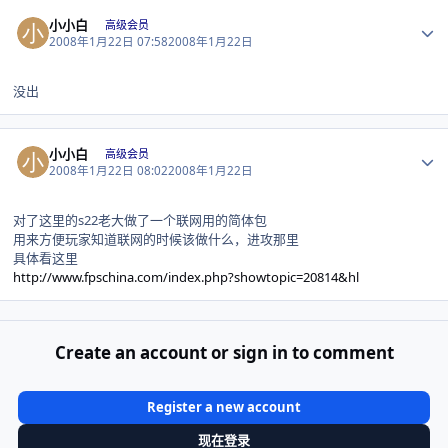
Author stats
小小白
高级会员
2008年1月22日 07:58
2008年1月22日
没出
Author stats
小小白
高级会员
2008年1月22日 08:02
2008年1月22日
对了这里的s22老大做了一个联网用的简体包
用来方便玩家知道联网的时候该做什么，进攻那里
具体看这里
http://www.fpschina.com/index.php?showtopic=20814&hl
Create an account or sign in to comment
Register a new account
现在登录