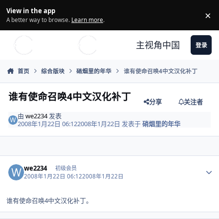
Skip to content
View in the app
×
Di
A better way to browse.
Learn more
.
主视角中国
登录
首页
综合版块
硝烟里的年华
谁有使命召唤4中文汉化补丁
谁有使命召唤4中文汉化补丁
分享
关注者
由
we2234
发表
2008年1月22日 06:12
2008年1月22日
发表于
硝烟里的年华
Author stats
we2234
初级会员
2008年1月22日 06:12
2008年1月22日
谁有使命召唤4中文汉化补丁。