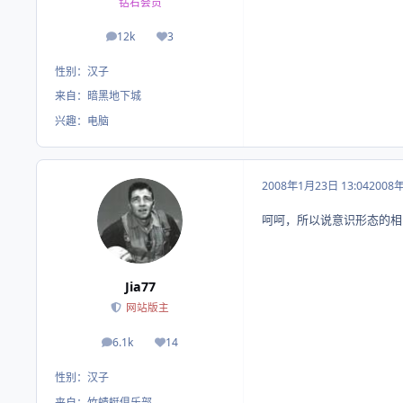
钻石会员
12k
3
帖子
荣誉积分
性别：
汉子
来自：
暗黑地下城
兴趣：
电脑
2008年1月23日 13:04
2008
呵呵，所以说意识形态的相
Jia77
网站版主
6.1k
14
帖子
荣誉积分
性别：
汉子
来自：
竹蜻蜓俱乐部