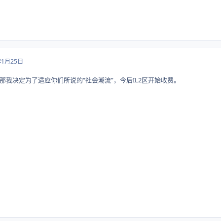
年1月25日
那我决定为了适应你们所说的“社会潮流”，今后IL2区开始收费。