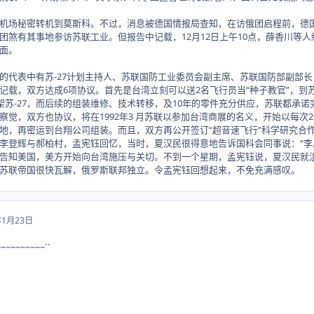
机场秘密转机到莫斯科。不过，消息被德国情报局查知，在访俄团启程前，德
团煞有其事地参访苏联工业。但报告中记载，12月12日上午10点，薛香川等
面。
的代表中有苏-27计划主持人、苏联国防工业委员会副主席、苏联国防部副部
载，双方达成6项协议。首先是台湾立刻可以送2名飞行员当“种子教官”，到苏联
架苏-27，而后续的组装维修、技术转移，及10年的零件充分供应，苏联都承诺
觉，双方也协议，将在1992年3 月苏联以参加台湾商展的名义，开始以每次2
地，再密运到台翔公司组装。而且，双方再公开签订“超音速飞行”科学研究合
李登辉与郝柏村，孟宪钰回忆，当时，夏汉民很得意地告诉国科会同事说：“李
告知美国，美方开始向台湾施压与关切。不到一个星期，孟宪钰说，夏汉民就沮丧
苏联帝国很快瓦解，俄罗斯联邦独立。令孟宪钰回想起来，不免充满感叹。
年1月23日
~~~~~~``