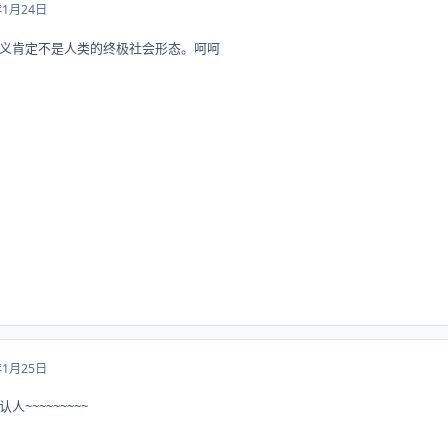
年1月24日
义肯定不是人类的终极社会形态。呵呵
年1月25日
~~~~~~~~~