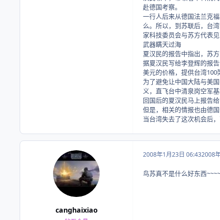
赴德国考察。
一行人后来从德国法兰克福
么。所以，到苏联后，台湾
家科技委员会与苏方代表见
武器瞒天过海
夏汉民的报告中指出，苏方
据夏汉民写给李登辉的报告记
美元的价格，提供台湾100
为了避免让中国大陆与美国察
义，直飞台中清泉岗空军基
回国后的夏汉民马上报告给
但是，相关的情报也由德国
当台湾失去了这次机会后，
2008年1月23日 06:43
2008
鸟苏真不是什么好东西~~~~~~~
canghaixiao