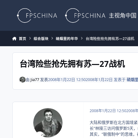
Skip to content
主视角中国
首页
综合版块
硝烟里的年华
台湾险些抢先拥有苏—27战机
台湾险些抢先拥有苏—27战机
由
Jia77
发表
2008年1月22日 12:50
2008年1月22日
发表于
硝烟
2008年1月22日 12:50
2008
大陆和俄罗斯在北方国境紧
长”林陵三访问俄罗斯5天
其实，“联俄制中”的思维