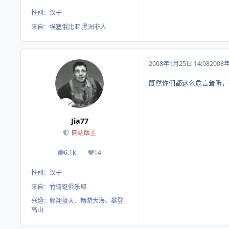
性别：
汉子
来自：
埃塞俄比亚.黑洲非人
2008年1月25日 14:08
2008
既然你们都这么危言耸听，
Jia77
网站版主
6.1k
14
帖子
荣誉积分
性别：
汉子
来自：
竹蜻蜓俱乐部
兴趣：
翱翔蓝天、畅游大海、攀登
高山