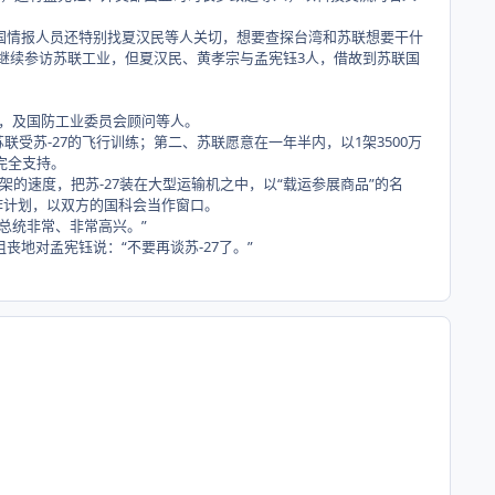
国情报人员还特别找夏汉民等人关切，想要查探台湾和苏联想要干什
人继续参访苏联工业，但夏汉民、黄孝宗与孟宪钰3人，借故到苏联国
长，及国防工业委员会顾问等人。
受苏-27的飞行训练；第二、苏联愿意在一年半内，以1架3500万
完全支持。
架的速度，把苏-27装在大型运输机之中，以“载运参展商品”的名
作计划，以双方的国科会当作窗口。
总统非常、非常高兴。”
地对孟宪钰说：“不要再谈苏-27了。”