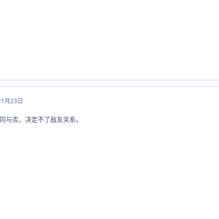
年1月23日
同与否，决定不了敌友关系。