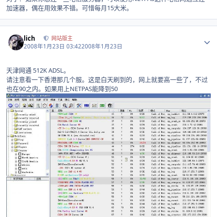
加速器，偶在用效果不错。可惜每月15大米。
Author stats
lich
网站版主
2008年1月23日 03:42
2008年1月23日
天津网通 512K ADSL。
请注意看一下香港那几个服。这是白天刷到的，网上就要高一些了，不过
也在90之内。如果用上NETPAS能降到50