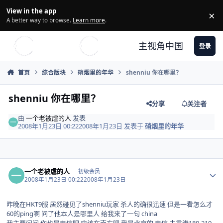
Skip to content
View in the app
×
Di
A better way to browse.
Learn more
.
主视角中国
登录
首页
综合版块
硝烟里的年华
shenniu 你在哪里？
shenniu 你在哪里？
分享
关注者
由
一个老被虐的人
发表
2008年1月23日 00:22
2008年1月23日
发表于
硝烟里的年华
Author stats
一个老被虐的人
初级会员
2008年1月23日 00:22
2008年1月23日
昨晚在HKT9服 居然碰见了shenniu玩家 杀人的确很迅速 但是一看怎么才
60的ping啊 问了他本人是哪里人 给我来了一句 china