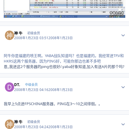
Author stats
神 牛
初级会员
2008年1月23日 03:51
2008年1月23日
阿牛你是福建的喷王啊。YABA战队知道吗？也是福建的。我经常进TP.V和
HKRS这两个服务器，因为PING好，可能你那边也差不多吧
恩,,我进这2个服务器的ping也很好/.yaba好象知道,加入有送A片的那个吗?
Author stats
DT.
中级会员
2008年1月23日 04:16
2008年1月23日
我早上5点进FPSCHINA服务器，PING在3～10之间徘徊。。
Author stats
神 牛
初级会员
2008年1月23日 04:24
2008年1月23日