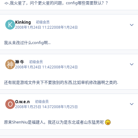
-o-,我火星了，问个更火星的问题，config哪些需要默认？？
Author stats
Kinking
初级会员
2008年1月24日 11:22
2008年1月24日
我从未改过什么config啊...
Author stats
神 牛
初级会员
2008年1月24日 11:42
2008年1月24日
还有就是游戏文件夹下不要放别的东西,比如单机修改器啊之类的.
Author stats
O.w.e.n
初级会员
2008年1月25日 14:37
2008年1月25日
原来ShenNiu是福建人。我还以为是东北或者山东猛男呢