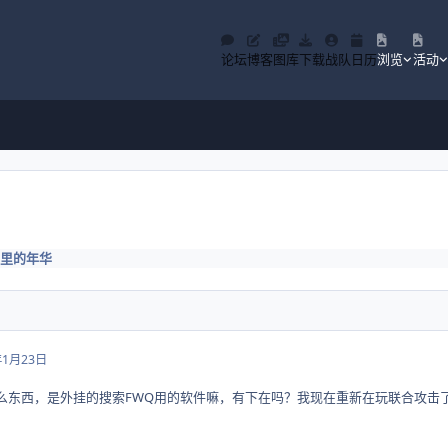
论坛
博客
图库
下载
战队
日历
浏览
活动
里的年华
年1月23日
什么东西，是外挂的搜索FWQ用的软件嘛，有下在吗？我现在重新在玩联合攻击