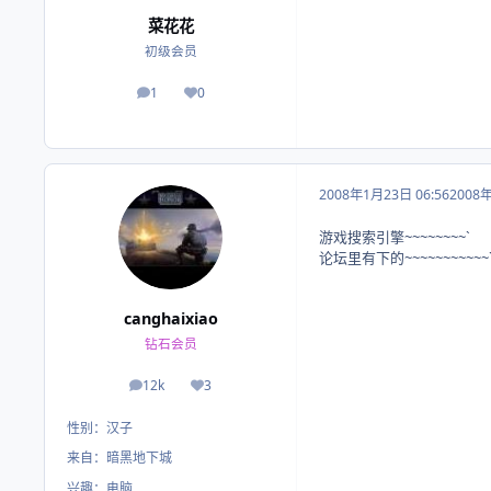
菜花花
初级会员
1
0
帖子
荣誉积分
2008年1月23日 06:56
2008
游戏搜索引擎~~~~~~~~`
论坛里有下的~~~~~~~~~~~`
canghaixiao
钻石会员
12k
3
帖子
荣誉积分
性别：
汉子
来自：
暗黑地下城
兴趣：
电脑