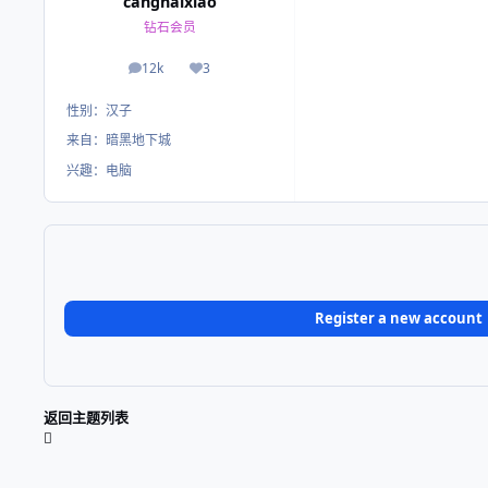
canghaixiao
钻石会员
12k
3
帖子
荣誉积分
性别：
汉子
来自：
暗黑地下城
兴趣：
电脑
Register a new account
返回主题列表