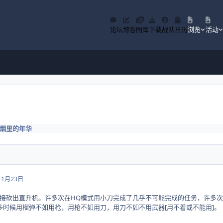
论坛
博客
图库
下载
战队
日历
浏览
活动
烟里的年华
年1月23日
接砍出直升机。许多次在HQ模式用小刀完成了几乎不可能完成的任务，许多
多时候用榴弹不如用枪，用枪不如用刀，用刀不如不用武器[用不着或不能用]。