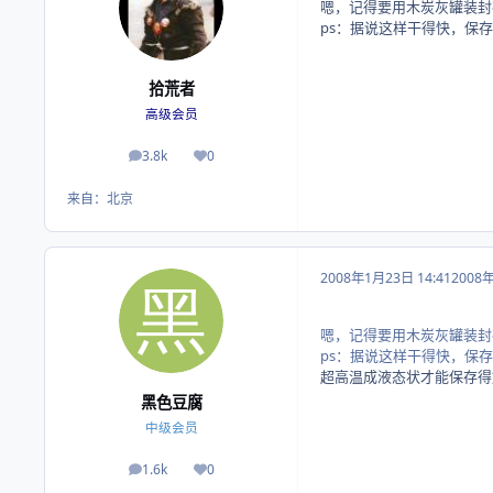
嗯，记得要用木炭灰罐装封
ps：据说这样干得快，保存
拾荒者
高级会员
3.8k
0
帖子
荣誉积分
来自：
北京
2008年1月23日 14:41
2008
嗯，记得要用木炭灰罐装封
ps：据说这样干得快，保存
超高温成液态状才能保存得
黑色豆腐
中级会员
1.6k
0
帖子
荣誉积分