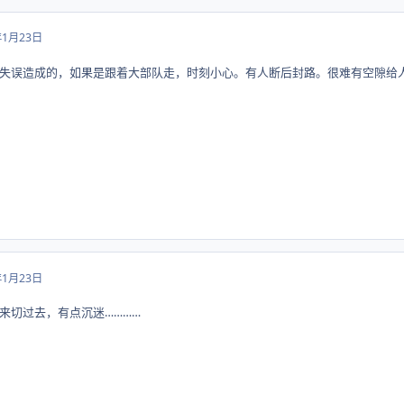
年1月23日
失误造成的，如果是跟着大部队走，时刻小心。有人断后封路。很难有空隙给
年1月23日
来切过去，有点沉迷…………