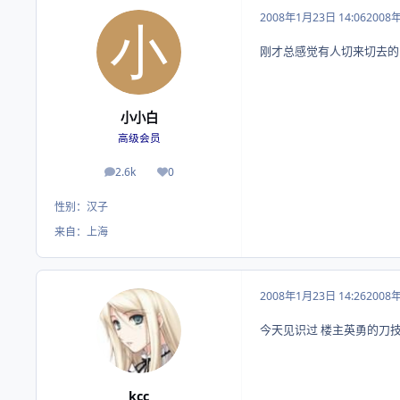
2008年1月23日 14:06
2008
刚才总感觉有人切来切去的
小小白
高级会员
2.6k
0
帖子
荣誉积分
性别：
汉子
来自：
上海
2008年1月23日 14:26
2008
今天见识过 楼主英勇的刀技 - 
kcc