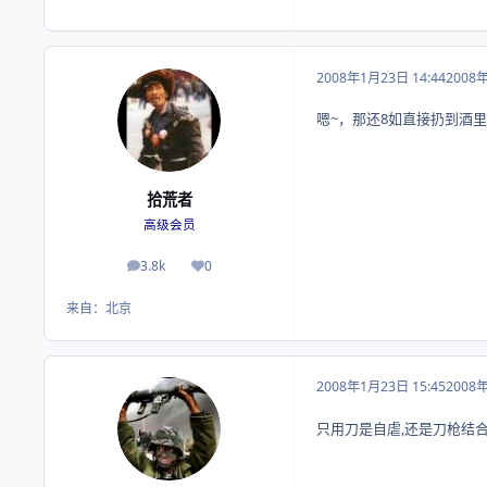
2008年1月23日 14:44
2008
嗯~，那还8如直接扔到酒
拾荒者
高级会员
3.8k
0
帖子
荣誉积分
来自：
北京
2008年1月23日 15:45
2008
只用刀是自虐,还是刀枪结