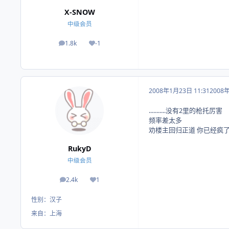
X-SNOW
中级会员
1.8k
-1
帖子
荣誉积分
2008年1月23日 11:31
2008
...........没有2里的枪托厉害
频率差太多
劝楼主回归正道 你已经疯
RukyD
中级会员
2.4k
1
帖子
荣誉积分
性别：
汉子
来自：
上海