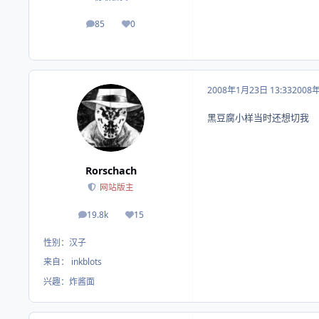
85
0
帖子
荣誉积分
2008年1月23日 13:33
2008
黑豆腐小样当时还想切我
Rorschach
网站版主
19.8k
15
帖子
荣誉积分
性别：
汉子
来自：
inkblots
兴趣：
炸酱面