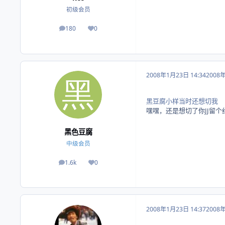
初级会员
180
0
帖子
荣誉积分
2008年1月23日 14:34
2008
黑豆腐小样当时还想切我
嘿嘿，还是想切了你JJ留个
黑色豆腐
中级会员
1.6k
0
帖子
荣誉积分
2008年1月23日 14:37
2008