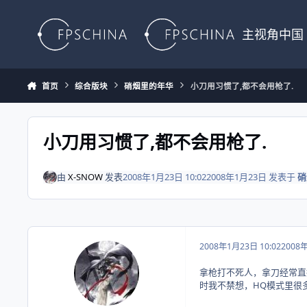
Skip to content
主视角中国
首页
综合版块
硝烟里的年华
小刀用习惯了,都不会用枪了.
小刀用习惯了,都不会用枪了.
由
X-SNOW
发表
2008年1月23日 10:02
2008年1月23日
发表于
硝
2008年1月23日 10:02
2008
拿枪打不死人，拿刀经常直
时我不禁想，HQ模式里很