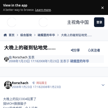
Skip to content
View in the app
×
Di
A better way to browse.
Learn more
.
主视角中国
登录
首页
综合版块
硝烟里的年华
大晚上的碰到钻地党……
大晚上的碰到钻地党……
分享
关注者
由
Rorschach
发表
2008年1月23日 17:18
2008年1月23日
发表于
硝烟里的年华
Author stats
Rorschach
网站版主
2008年1月23日 17:18
2008年1月23日
大晚上的玩COD4玩累了
搞MOH换换脑子