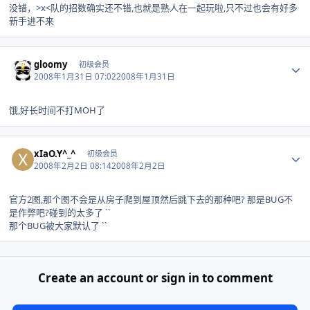
没错，>x<队的招数确实还不错,也就是熟人在一起玩啦,只不过也会有好多
新手进不来
Author stats
gloomy
初级会员
2008年1月31日 07:02
2008年1月31日
饿,好长时间不打MOH了
Author stats
xIaO.Y^_^
初级会员
2008年2月2日 08:14
2008年2月2日
官方2图,那个图不会是从房子爬到屋顶然后跳下去的那种吧? 那是BUG不
是作弊吧?碰到的太多了 ``
那个BUG被大家默认了 ``
Create an account or sign in to comment