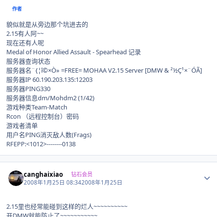
作者
貌似就是从旁边那个坑进去的
2.15有人阿~~
现在还有人呢
Medal of Honor Allied Assault - Spearhead 记录
服务器查询状态
服务器名¨{¦î©×Ò» =FREE= MOHAA V2.15 Server [DMW & ²½Ç¹×¨ÓÃ]
服务器IP 60.190.203.135:12203
服务器PING330
服务器信息dm/Mohdm2 (1/42)
游戏种类Team-Match
Rcon （远程控制台）密码
游戏者清单
用户名PING消灭敌人数(Frags)
RFEPP:<1012>--------0138
Author stats
canghaixiao
钻石会员
2008年1月25日 08:34
2008年1月25日
2.15里也经常能碰到这样的烂人~~~~~~~~~~
开DMW就能防止了~~~~~~~~~~~