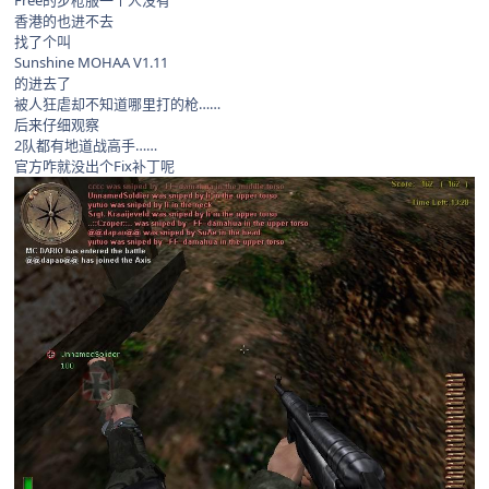
Free的步枪服一个人没有
香港的也进不去
找了个叫
Sunshine MOHAA V1.11
的进去了
被人狂虐却不知道哪里打的枪……
后来仔细观察
2队都有地道战高手……
官方咋就没出个Fix补丁呢