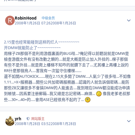
Author stats
RobinHood
中级会员
2008年1月26日 07:26
2008年1月26日
2.15里也经常能碰到这样的烂人~~~~~~~~~~
开DMW就能防止了~~~~~~~~~~~
用梯子ZB那個不是利用游戲裏面的BUG哇...?俺記得以前聽說就是DMW是
檢查游戲文件有沒有改動之類的....就是大概是防止加入外挂的...梯子那個
有些不是外挂....就是爬上樓梯不知咋的就鑽下去了....尤其樓上再樓上說的
RR什麽那個鳥人....害我有一次猛守住樓梯.......
還不如開AUTOKICK.......現在2.15大多開了DMW....人氣少了很多哇...不如像
1.11...>X<服務器....開些公共加密碼服務器....認識的人就告訴個密碼....能防
那些ZB又讓很多不會搞DMW的人能進去....我到現在DMW都沒能成功申請
到帳號....因爲要注册郵箱...我又總是忘記密碼....麻煩...
像我老爹老叔那
些....30+...40+的.....會用ASE已經很鳥不起的了...
Author stats
yrh
网站版主
2008年1月28日 03:52
2008年1月28日