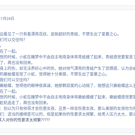
年1月24日
边看见了一只有着漂亮花纹、皮肤超好的青蛙，不禁生出了爱慕之心。
可以交往吗？
。
了一起。
候，小蛇在睡梦中不由自主地用身体将青蛙缠了起来，青蛙感觉要窒息了，
了，再也没有回来。
伤，却无法养好心中的伤，她对帅气漂亮的青蛙产生了恐惧感，认为会被
蛤蟆发现了小蛇，觉得她十分美丽，不禁生出了爱慕之心。
们可以交往吗？
，觉得他的眼神很真诚，她那颗寂寞的心动摇了，她想这只癞蛤蟆这么丑陋
了一起。
候，小蛇在睡梦中不由自主地用身体将癞蛤蟆缠了起来，癞蛤蟆感觉要窒息
趁机逃走了，再也没有回来。
为只有帅哥才会伤害女孩，丑男一样会伤害女孩，那么美丽的女孩你为何
当的缠绵是可以的，但是如果你的性要求太频繁，给男人压力太大，那么
某人对你的性要求太频繁?????