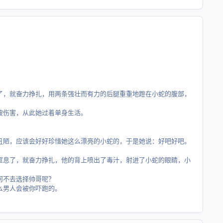
就奋力挣扎，用两条强壮而有力的后腿重重地蹬在小蛇的腹部，
伤害，从此她过着单身生活。
，应该会好好珍惜她这么漂亮的小蛇的，于是她说：好吧好吧。
了，就奋力挣扎，他的背上喷出了毒汁，射进了小蛇的眼睛，小
不去选择帅哥呢？
男人会被你吓跑的。