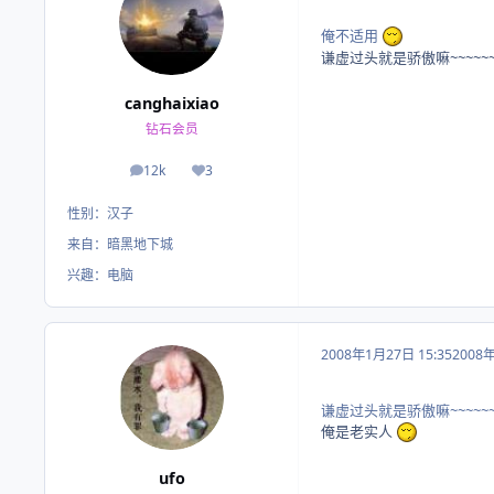
俺不适用
谦虚过头就是骄傲嘛~~~~~~~
canghaixiao
钻石会员
12k
3
帖子
荣誉积分
性别：
汉子
来自：
暗黑地下城
兴趣：
电脑
2008年1月27日 15:35
2008
谦虚过头就是骄傲嘛~~~~~~~
俺是老实人
ufo