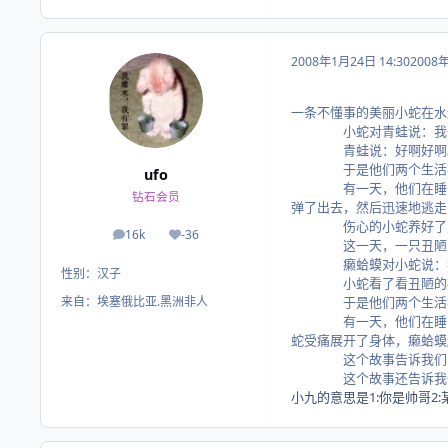
2008年1月24日 14:30
2008
一条不懂事的美丽小蛇在水
小蛇对青蛙说：我们
青蛙说：好啊好啊
于是他们两个生活在
ufo
有一天，他们在睡觉的时
钻石会员
弹了出去，然后迅速地逃走
伤心的小蛇养好了身上的
16k
-36
帖子
荣誉积分
这一天，一只丑陋的癞
癞蛤蟆对小蛇说：我
性别：
汉子
小蛇看了看丑陋的癞蛤蟆
来自：
埃塞俄比亚.黑洲非人
于是他们两个生活在
有一天，他们在睡觉的时
蛇受痛展开了身体，癞蛤蟆
这个故事告诉我们：别以
这个故事还告诉我们：适
小九的意思是1:你是帅哥2: