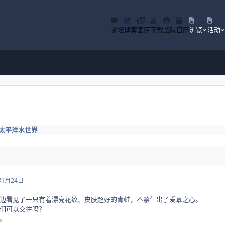
论坛
博客
图库
下载
战队
日历
浏览
活动
太平洋水世界
年1月24日
边看见了一只有着漂亮花纹、皮肤超好的青蛙，不禁生出了爱慕之心。
可以交往吗？
。