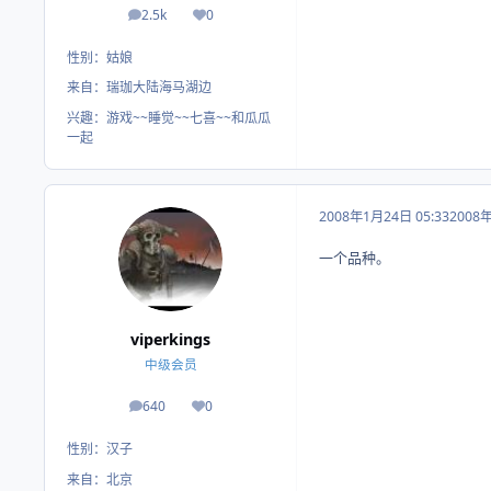
2.5k
0
帖子
荣誉积分
性别：
姑娘
来自：
瑞珈大陆海马湖边
兴趣：
游戏~~睡觉~~七喜~~和瓜瓜
一起
2008年1月24日 05:33
2008
一个品种。
viperkings
中级会员
640
0
帖子
荣誉积分
性别：
汉子
来自：
北京