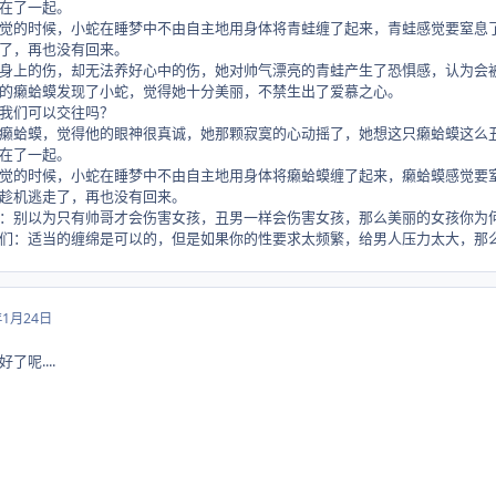
了一起。
候，小蛇在睡梦中不由自主地用身体将青蛙缠了起来，青蛙感觉要窒息了，
了，再也没有回来。
伤，却无法养好心中的伤，她对帅气漂亮的青蛙产生了恐惧感，认为会被
蛤蟆发现了小蛇，觉得她十分美丽，不禁生出了爱慕之心。
们可以交往吗？
，觉得他的眼神很真诚，她那颗寂寞的心动摇了，她想这只癞蛤蟆这么丑陋
了一起。
候，小蛇在睡梦中不由自主地用身体将癞蛤蟆缠了起来，癞蛤蟆感觉要窒息
趁机逃走了，再也没有回来。
为只有帅哥才会伤害女孩，丑男一样会伤害女孩，那么美丽的女孩你为何
当的缠绵是可以的，但是如果你的性要求太频繁，给男人压力太大，那么
年1月24日
呢....