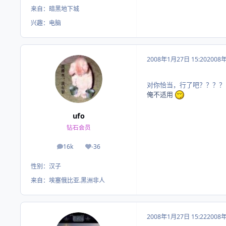
来自：
暗黑地下城
兴趣：
电脑
2008年1月27日 15:20
2008
对你恰当，行了吧？？？？
俺不适用
ufo
钻石会员
16k
-36
帖子
荣誉积分
性别：
汉子
来自：
埃塞俄比亚.黑洲非人
2008年1月27日 15:22
2008