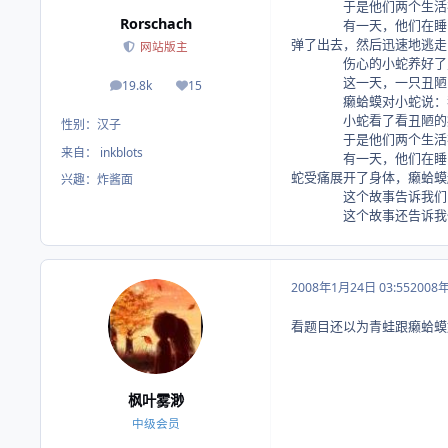
于是他们两个生活在
Rorschach
有一天，他们在睡觉的时
弹了出去，然后迅速地逃走
网站版主
伤心的小蛇养好了身上的
这一天，一只丑陋的癞
19.8k
15
帖子
荣誉积分
癞蛤蟆对小蛇说：我
小蛇看了看丑陋的癞蛤蟆
性别：
汉子
于是他们两个生活在
来自：
inkblots
有一天，他们在睡觉的时
蛇受痛展开了身体，癞蛤蟆
兴趣：
炸酱面
这个故事告诉我们：别以
这个故事还告诉我们：适
2008年1月24日 03:55
2008
看题目还以为青蛙跟癞蛤蟆好了
枫叶雾渺
中级会员