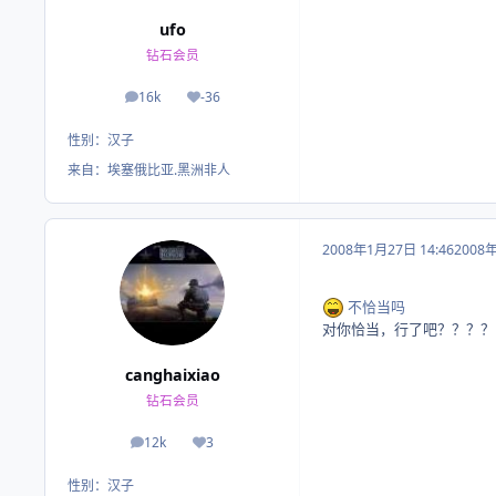
ufo
钻石会员
16k
-36
帖子
荣誉积分
性别：
汉子
来自：
埃塞俄比亚.黑洲非人
2008年1月27日 14:46
2008
不恰当吗
对你恰当，行了吧？？？？
canghaixiao
钻石会员
12k
3
帖子
荣誉积分
性别：
汉子