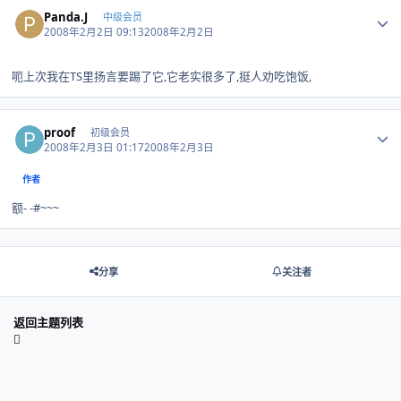
Author stats
Panda.J
中级会员
2008年2月2日 09:13
2008年2月2日
呃上次我在TS里扬言要踢了它,它老实很多了,挺人劝吃饱饭,
Author stats
proof
初级会员
2008年2月3日 01:17
2008年2月3日
作者
额- -#~~~
分享
关注者
返回主题列表