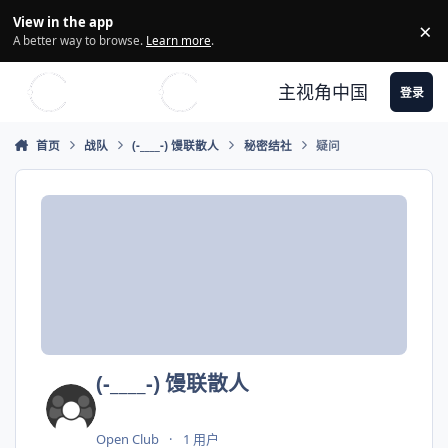
Skip to content
View in the app
×
Di
A better way to browse.
Learn more
.
主视角中国
登录
首页
战队
(-____-) 馒联散人
秘密结社
疑问
(-____-) 馒联散人
Open Club
1 用户