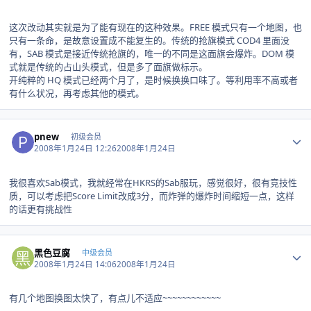
这次改动其实就是为了能有现在的这种效果。FREE 模式只有一个地图，也
只有一条命，是故意设置成不能复生的。传统的抢旗模式 COD4 里面没
有，SAB 模式是接近传统抢旗的，唯一的不同是这面旗会爆炸。DOM 模
式就是传统的占山头模式，但是多了面旗做标示。
开纯粹的 HQ 模式已经两个月了，是时候换换口味了。等利用率不高或者
有什么状况，再考虑其他的模式。
Author stats
pnew
初级会员
2008年1月24日 12:26
2008年1月24日
我很喜欢Sab模式，我就经常在HKRS的Sab服玩，感觉很好，很有竞技性
质，可以考虑把Score Limit改成3分，而炸弹的爆炸时间缩短一点，这样
的话更有挑战性
Author stats
黑色豆腐
中级会员
2008年1月24日 14:06
2008年1月24日
有几个地图换图太快了，有点儿不适应~~~~~~~~~~~~