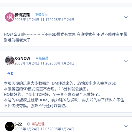
Author stats
枫悔凌霜
中级会员
2008年1月24日 11:17
2008年1月24日
HQ这么无聊～～～～～还是SD模式有意思 夺旗模式有 不过不能往家里带
别难为猫老大了
Author stats
X-SNOW
中级会员
2008年1月24日 11:20
2008年1月24日
作者
本服务期的玩家大多数都是TDM转过来的，恐怕没多少人会喜欢SD
本服务器的SD模式设置不合理，2-3分钟就会换图。
HQ挺好的，至少比TDM好，至于喜不喜欢是个人爱好了。
本站的夺旗模式就是DOM，实力强的队通吃，实力弱的夺了旗也守不住，
不如传统夺旗，强攻不行还可以智取。
Author stats
S-22
网站管理
2008年1月24日 12:05
2008年1月24日