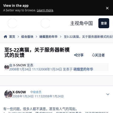
Skip to content
View in the app
×
Di
A better way to browse.
Learn more
.
主视角中国
登录
首页
综合版块
硝烟里的年华
至S-22高猫，关于服务器新模式的反
至S-22高猫，关于服务器新模
式的反馈
分享
关注者
由
X-SNOW
发表
2008年1月24日 11:13
2008年1月24日
发表于
硝烟里的年华
Author stats
X-SNOW
中级会员
2008年1月24日 11:13
2008年1月24日
有一些问题，很多人都不满意，甚至有人气的骂街。