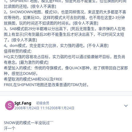
1。SHIPMENT 地图，模式是FREE，但是死后不能重生，往往换图的时间
比读图的还短。[很令人不满意]
2。SHOWDOWN地图，模式SD，也是同样情况，来这里的大多都是不喜
欢等待的，如果玩SD，这样的模式大可去别的服，也不用在这里2-3分钟
就换图，玩的时间还不如读图的时间长。[很令人不满意]
3。SAB模式前29分半都难以分出高下，[死后无限重生，拿炸弹的人在地
图上有显示]只有到最后20秒不能重生后才好决出高下，不过时间又太短
了。[很令人不满意]
4。dom模式，完全是实力比拚，实力强的通吃。[不令人满意]
值得称赞的模式:
HQ,实力强的容易攻占目标，实力弱的也可以通过偷袭破坏目标，胜负尚
有悬念。[最为激烈的模式]
希望加入的模式：传统的夺旗模式，像QUACK那种，抢了棋带回自己家那
种，感觉比DOM好。
希望取消的模式SAB和SD以及FREE
FREE,在SHIPMENT地图还是改乘普通的TDM为好。
Author stats
Sgt.Fang
初级会员
2008年1月24日 11:16
2008年1月24日
SNOW说的模式一半没玩过```
汗一个